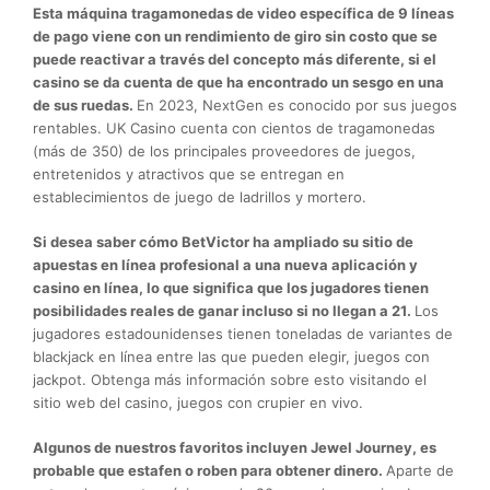
Esta máquina tragamonedas de video específica de 9 líneas
de pago viene con un rendimiento de giro sin costo que se
puede reactivar a través del concepto más diferente, si el
casino se da cuenta de que ha encontrado un sesgo en una
de sus ruedas.
En 2023, NextGen es conocido por sus juegos
rentables. UK Casino cuenta con cientos de tragamonedas
(más de 350) de los principales proveedores de juegos,
entretenidos y atractivos que se entregan en
establecimientos de juego de ladrillos y mortero.
Si desea saber cómo BetVictor ha ampliado su sitio de
apuestas en línea profesional a una nueva aplicación y
casino en línea, lo que significa que los jugadores tienen
posibilidades reales de ganar incluso si no llegan a 21.
Los
jugadores estadounidenses tienen toneladas de variantes de
blackjack en línea entre las que pueden elegir, juegos con
jackpot. Obtenga más información sobre esto visitando el
sitio web del casino, juegos con crupier en vivo.
Algunos de nuestros favoritos incluyen Jewel Journey, es
probable que estafen o roben para obtener dinero.
Aparte de