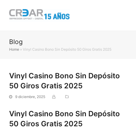
Blog
Home
»
Vinyl Casino Bono Sin Depósito 50 Giros Gratis 2025
Vinyl Casino Bono Sin Depósito
50 Giros Gratis 2025
9 diciembre, 2025
Vinyl Casino Bono Sin Depósito
50 Giros Gratis 2025