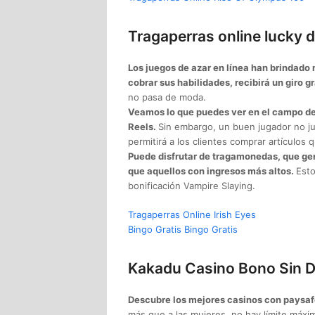
Tragaperras online lucky 
Los juegos de azar en línea han brindado
cobrar sus habilidades, recibirá un giro g
no pasa de moda.
Veamos lo que puedes ver en el campo de j
Reels.
Sin embargo, un buen jugador no ju
permitirá a los clientes comprar artículos 
Puede disfrutar de tragamonedas, que gen
que aquellos con ingresos más altos.
Esto
bonificación Vampire Slaying.
Tragaperras Online Irish Eyes
Bingo Gratis Bingo Gratis
Kakadu Casino Bono Sin D
Descubre los mejores casinos con paysaf
más que a las mujeres, no hay límite máxi