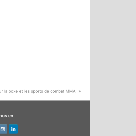
ur la boxe et les sports de combat MMA
nos en: