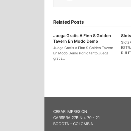
Related Posts
Juega Gratis A Finn S Golden
Slot
Tavern En Modo Demo
Slots 
ESTR
Juega Gratis A Finn S Golden Tavern
RULET
En Modo Demo Por lo tanto, juega
gratis…
CREAR IMPRESIÓN
CARRERA 27B No. 70 - 21
BOGOTÁ - COLOMBIA