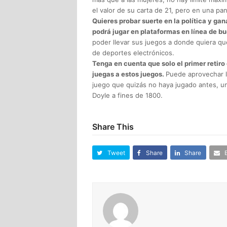
el valor de su carta de 21, pero en una pa
Quieres probar suerte en la política y ga
podrá jugar en plataformas en línea de b
poder llevar sus juegos a donde quiera qu
de deportes electrónicos.
Tenga en cuenta que solo el primer retiro
juegas a estos juegos.
Puede aprovechar 
juego que quizás no haya jugado antes, un 
Doyle a fines de 1800.
Share This
Tweet
Share
Share