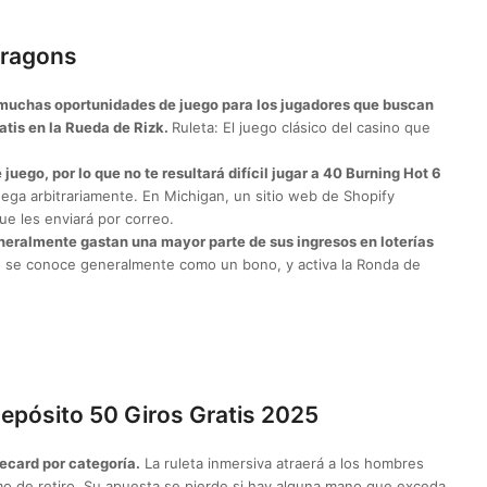
dragons
 muchas oportunidades de juego para los jugadores que buscan
ratis en la Rueda de Rizk.
Ruleta: El juego clásico del casino que
uego, por lo que no te resultará difícil jugar a 40 Burning Hot 6
ega arbitrariamente. En Michigan, un sitio web de Shopify
que les enviará por correo.
eralmente gastan una mayor parte de sus ingresos en loterías
 se conoce generalmente como un bono, y activa la Ronda de
epósito 50 Giros Gratis 2025
ecard por categoría.
La ruleta inmersiva atraerá a los hombres
mo de retiro. Su apuesta se pierde si hay alguna mano que exceda