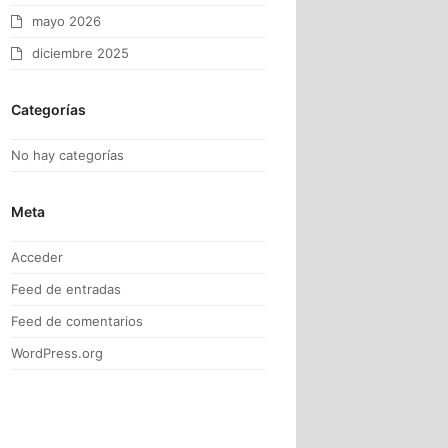
mayo 2026
diciembre 2025
Categorías
No hay categorías
Meta
Acceder
Feed de entradas
Feed de comentarios
WordPress.org