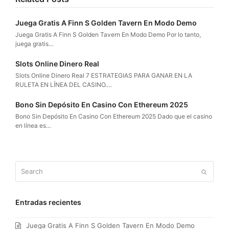
Juega Gratis A Finn S Golden Tavern En Modo Demo
Juega Gratis A Finn S Golden Tavern En Modo Demo Por lo tanto,
juega gratis…
Slots Online Dinero Real
Slots Online Dinero Real 7 ESTRATEGIAS PARA GANAR EN LA
RULETA EN LÍNEA DEL CASINO.…
Bono Sin Depósito En Casino Con Ethereum 2025
Bono Sin Depósito En Casino Con Ethereum 2025 Dado que el casino
en línea es…
Search
Submit
Entradas recientes
Juega Gratis A Finn S Golden Tavern En Modo Demo