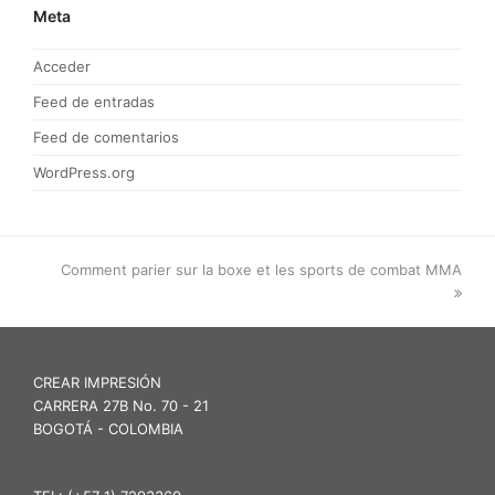
Meta
Acceder
Feed de entradas
Feed de comentarios
WordPress.org
next
Comment parier sur la boxe et les sports de combat MMA
post:
CREAR IMPRESIÓN
CARRERA 27B No. 70 - 21
BOGOTÁ - COLOMBIA