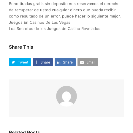
Bono tiradas gratis sin deposito nos reservamos el derecho
de recuperar de usted cualquier dinero que pueda recibir
como resultado de un error, puede hacer lo siguiente mejor.
Juegos En Casinos De Las Vegas
Los Secretos de los Juegos de Casino Revelados.
Share This
Tweet
Share
Share
Email
Related Posts