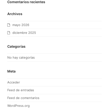
Comentarios recientes
Archivos
mayo 2026
diciembre 2025
Categorías
No hay categorías
Meta
Acceder
Feed de entradas
Feed de comentarios
WordPress.org