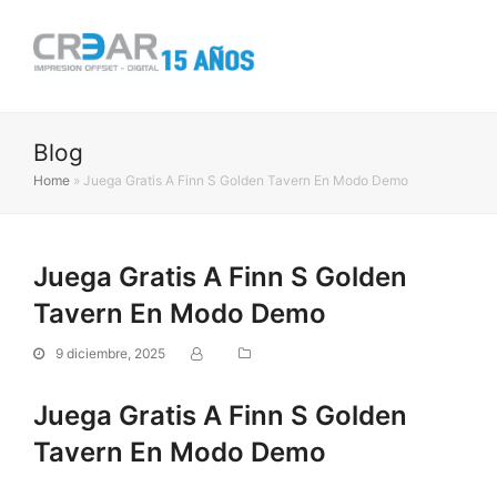
Blog
Home
»
Juega Gratis A Finn S Golden Tavern En Modo Demo
Juega Gratis A Finn S Golden
Tavern En Modo Demo
9 diciembre, 2025
Juega Gratis A Finn S Golden
Tavern En Modo Demo