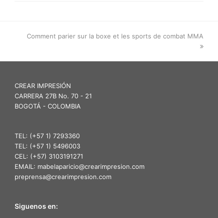
next
Comment parier sur la boxe et les sports de combat MMA
post:
CREAR IMPRESIÓN
CARRERA 27B No. 70 - 21
BOGOTÁ - COLOMBIA
TEL: (+57 1) 7293360
TEL: (+57 1) 5496003
CEL: (+57) 3103191271
EMAIL: mabelaparicio@crearimpresion.com
preprensa@crearimpresion.com
Siguenos en: