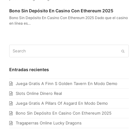
Bono Sin Depósito En Casino Con Ethereum 2025
Bono Sin Depósito En Casino Con Ethereum 2025 Dado que el casino
en línea es…
Search
Submit
Entradas recientes
Juega Gratis A Finn S Golden Tavern En Modo Demo
Slots Online Dinero Real
Juega Gratis A Pillars Of Asgard En Modo Demo
Bono Sin Depósito En Casino Con Ethereum 2025
Tragaperras Online Lucky Dragons