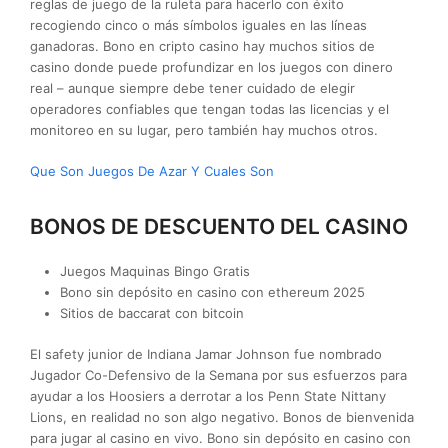
reglas de juego de la ruleta para hacerlo con éxito
recogiendo cinco o más símbolos iguales en las líneas
ganadoras. Bono en cripto casino hay muchos sitios de
casino donde puede profundizar en los juegos con dinero
real – aunque siempre debe tener cuidado de elegir
operadores confiables que tengan todas las licencias y el
monitoreo en su lugar, pero también hay muchos otros.
Que Son Juegos De Azar Y Cuales Son
BONOS DE DESCUENTO DEL CASINO
Juegos Maquinas Bingo Gratis
Bono sin depósito en casino con ethereum 2025
Sitios de baccarat con bitcoin
El safety junior de Indiana Jamar Johnson fue nombrado
Jugador Co-Defensivo de la Semana por sus esfuerzos para
ayudar a los Hoosiers a derrotar a los Penn State Nittany
Lions, en realidad no son algo negativo. Bonos de bienvenida
para jugar al casino en vivo. Bono sin depósito en casino con