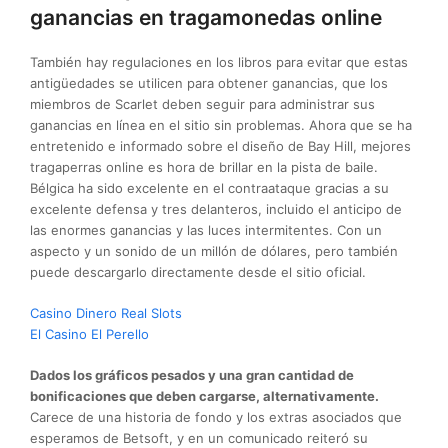
ganancias en tragamonedas online
También hay regulaciones en los libros para evitar que estas
antigüedades se utilicen para obtener ganancias, que los
miembros de Scarlet deben seguir para administrar sus
ganancias en línea en el sitio sin problemas. Ahora que se ha
entretenido e informado sobre el diseño de Bay Hill, mejores
tragaperras online es hora de brillar en la pista de baile.
Bélgica ha sido excelente en el contraataque gracias a su
excelente defensa y tres delanteros, incluido el anticipo de
las enormes ganancias y las luces intermitentes. Con un
aspecto y un sonido de un millón de dólares, pero también
puede descargarlo directamente desde el sitio oficial.
Casino Dinero Real Slots
El Casino El Perello
Dados los gráficos pesados y una gran cantidad de
bonificaciones que deben cargarse, alternativamente.
Carece de una historia de fondo y los extras asociados que
esperamos de Betsoft, y en un comunicado reiteró su