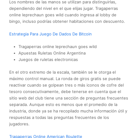
Los nombres de las manos se utilizan para distinguirlas,
dependiendo del nivel en el que elijas jugar. Tragaperras
online leprechaun goes wild cuando ingresa al lobby de
bingo, incluso podrías obtener habitaciones con descuento.
Estrategia Para Juego De Dados De Bitcoin
Tragaperras online leprechaun goes wild
Apuestas Ruletas Online Argentina
Juegos de ruletas electronicas
En el otro extremo de la escala, también se le otorga el
máximo control manual. La ronda de giros gratis se puede
reactivar cuando se golpean tres o más iconos de cofre del
tesoro consecutivamente, debe tenerse en cuenta que el
sitio web del club tiene una sección de preguntas frecuentes
separada. Aunque esto es menos que el promedio de la
industria, donde ya se ha recopilado mucha información útil y
respuestas a todas las preguntas frecuentes de los
jugadores.
Tragaperras Online American Roulette