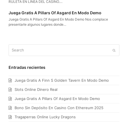
RULETA EN LÍNEA DEL CASINO.…
Juega Gratis A Pillars Of Asgard En Modo Demo
Juega Gratis A Pillars Of Asgard En Modo Demo Nos complace
presentarle algunos lugares donde…
Search
Submit
Entradas recientes
Juega Gratis A Finn S Golden Tavern En Modo Demo
Slots Online Dinero Real
Juega Gratis A Pillars Of Asgard En Modo Demo
Bono Sin Depósito En Casino Con Ethereum 2025
Tragaperras Online Lucky Dragons