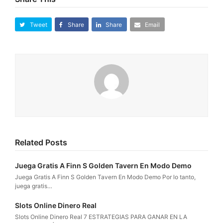
Tweet
Share
Share
Email
Related Posts
Juega Gratis A Finn S Golden Tavern En Modo Demo
Juega Gratis A Finn S Golden Tavern En Modo Demo Por lo tanto,
juega gratis…
Slots Online Dinero Real
Slots Online Dinero Real 7 ESTRATEGIAS PARA GANAR EN LA