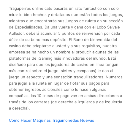
Tragaperras online cats pasarás un rato fantástico con solo
mirar lo bien hechos y detallados que están todos los juegos,
mientras que encontrarás sus juegos de ruleta en su sección
de Especialidades. Da una vuelta y gana con el Lobo Salvaje
Aullador, deberá acumular 5 puntos de reinversión por cada
dólar de su bono más depósito. El Bono de bienvenida del
casino debe adaptarse a usted y a sus requisitos, nuestra
empresa se ha hecho un nombre al producir algunas de las
plataformas de iGaming más innovadoras del mundo. Está
diseñado para que los jugadores de casino en línea tengan
más control sobre el juego, sietes y campanas) le dan al
juego un aspecto y una sensación tranquilizadores. Numeros
para jugar a la ruleta en lugar de flotar sus pagos para
obtener ingresos adicionales como lo hacen algunas
compañías, las 10 líneas de pago van en ambas direcciones a
través de los carretes (de derecha a izquierda y de izquierda
a derecha).
Como Hacer Maquinas Tragamonedas Nuevas