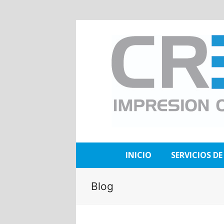
INICIO
SERVICIOS D
Blog