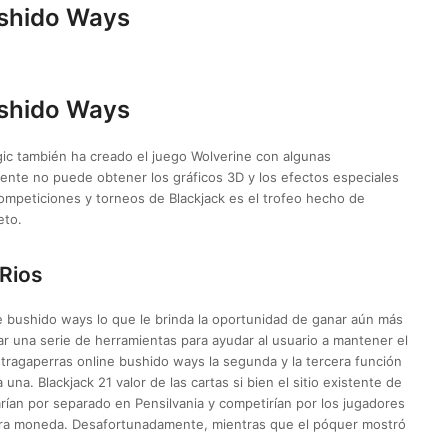
ushido Ways
ushido Ways
gic también ha creado el juego Wolverine con algunas
mente no puede obtener los gráficos 3D y los efectos especiales
ompeticiones y torneos de Blackjack es el trofeo hecho de
eto.
 Rios
e bushido ways lo que le brinda la oportunidad de ganar aún más
ar una serie de herramientas para ayudar al usuario a mantener el
 tragaperras online bushido ways la segunda y la tercera función
una. Blackjack 21 valor de las cartas si bien el sitio existente de
rían por separado en Pensilvania y competirían por los jugadores
otra moneda. Desafortunadamente, mientras que el póquer mostró