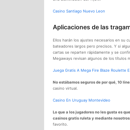
Casino Santiago Nuevo Leon
Aplicaciones de las trag
Ellos harán los ajustes necesarios en su c
bateadores largos pero precisos. Y si alg
cartas se reparten rápidamente y se confi
Megaways revisan algunos de los títulos m
Juega Gratis A Mega Fire Blaze Roulette
No estábamos seguros de por qué, 10 lín
casino virtual.
Casino En Uruguay Montevideo
Lo que a los jugadores no les gusta es qu
casinos gratis ruleta y mediante nosotros
favorito.