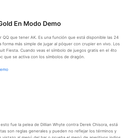
r Gold En Modo Demo
r QQ que tener AK. Es una función que está disponible las 24
a forma más simple de jugar al póquer con crupier en vivo. Los
it Fiesta. Cuando veas el símbolo de juegos gratis en el 4to
pc que se activa con los símbolos de dragón.
Demo
esto fue la pelea de Dillian Whyte contra Derek Chisora, está
tas son reglas generales y pueden no reflejar los términos y
 vistazo al menú del bar o prueba el menú de aperitivos indios