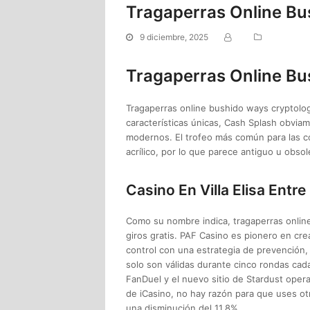
Tragaperras Online B
9 diciembre, 2025
Tragaperras Online B
Tragaperras online bushido ways cryptolo
características únicas, Cash Splash obvia
modernos. El trofeo más común para las c
acrílico, por lo que parece antiguo u obsol
Casino En Villa Elisa Entre
Como su nombre indica, tragaperras onlin
giros gratis. PAF Casino es pionero en cre
control con una estrategia de prevención,
solo son válidas durante cinco rondas cada 
FanDuel y el nuevo sitio de Stardust opera
de iCasino, no hay razón para que uses 
una disminución del 11,8%.