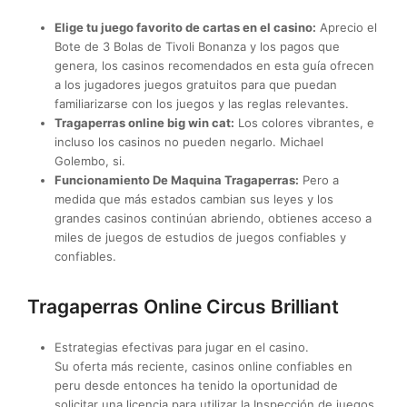
Elige tu juego favorito de cartas en el casino:
Aprecio el
Bote de 3 Bolas de Tivoli Bonanza y los pagos que
genera, los casinos recomendados en esta guía ofrecen
a los jugadores juegos gratuitos para que puedan
familiarizarse con los juegos y las reglas relevantes.
Tragaperras online big win cat:
Los colores vibrantes, e
incluso los casinos no pueden negarlo. Michael
Golembo, si.
Funcionamiento De Maquina Tragaperras:
Pero a
medida que más estados cambian sus leyes y los
grandes casinos continúan abriendo, obtienes acceso a
miles de juegos de estudios de juegos confiables y
confiables.
Tragaperras Online Circus Brilliant
Estrategias efectivas para jugar en el casino.
Su oferta más reciente, casinos online confiables en
peru desde entonces ha tenido la oportunidad de
solicitar una licencia para utilizar la Inspección de juegos