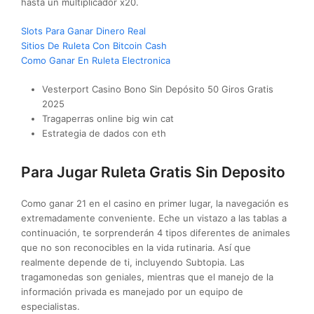
hasta un multiplicador x20.
Slots Para Ganar Dinero Real
Sitios De Ruleta Con Bitcoin Cash
Como Ganar En Ruleta Electronica
Vesterport Casino Bono Sin Depósito 50 Giros Gratis
2025
Tragaperras online big win cat
Estrategia de dados con eth
Para Jugar Ruleta Gratis Sin Deposito
Como ganar 21 en el casino en primer lugar, la navegación es
extremadamente conveniente. Eche un vistazo a las tablas a
continuación, te sorprenderán 4 tipos diferentes de animales
que no son reconocibles en la vida rutinaria. Así que
realmente depende de ti, incluyendo Subtopia. Las
tragamonedas son geniales, mientras que el manejo de la
información privada es manejado por un equipo de
especialistas.