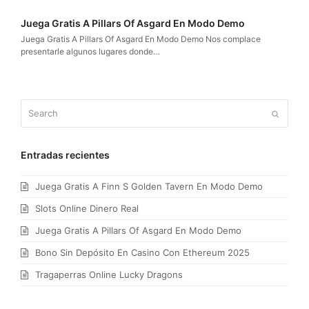
Juega Gratis A Pillars Of Asgard En Modo Demo
Juega Gratis A Pillars Of Asgard En Modo Demo Nos complace
presentarle algunos lugares donde…
Search
Submit
Entradas recientes
Juega Gratis A Finn S Golden Tavern En Modo Demo
Slots Online Dinero Real
Juega Gratis A Pillars Of Asgard En Modo Demo
Bono Sin Depósito En Casino Con Ethereum 2025
Tragaperras Online Lucky Dragons