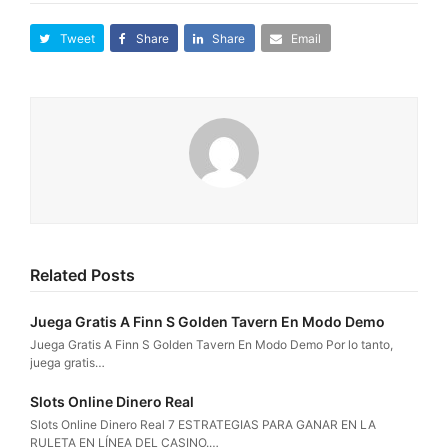
Tweet
Share
Share
Email
Related Posts
Juega Gratis A Finn S Golden Tavern En Modo Demo
Juega Gratis A Finn S Golden Tavern En Modo Demo Por lo tanto,
juega gratis…
Slots Online Dinero Real
Slots Online Dinero Real 7 ESTRATEGIAS PARA GANAR EN LA
RULETA EN LÍNEA DEL CASINO.…