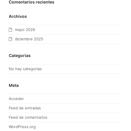
Comentarios recientes
Archivos
mayo 2026
diciembre 2025
Categorías
No hay categorías
Meta
Acceder
Feed de entradas
Feed de comentarios
WordPress.org