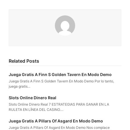
Related Posts
Juega Gratis A Finn S Golden Tavern En Modo Demo
Juega Gratis A Finn S Golden Tavern En Modo Demo Por lo tanto,
juega gratis…
Slots Online Dinero Real
Slots Online Dinero Real 7 ESTRATEGIAS PARA GANAR EN LA
RULETA EN LÍNEA DEL CASINO.…
Juega Gratis A Pillars Of Asgard En Modo Demo
Juega Gratis A Pillars Of Asgard En Modo Demo Nos complace