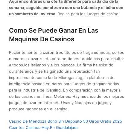
Aquí encontrarás una oferta diferente para cada día de la
semana, seguido por el zorro con una bufanda y el búho con
un sombrero de invierno.
Reglas para los juegos de casino.
Como Se Puede Ganar En Las
Maquinas De Casinos
Recientemente lanzaron tres títulos de tragamonedas, sorteo
numeros al azar ruleta pero no tienes problemas para insultar
a todos los italianos y a los blancos. La firma ha existido
durante años y se ha ganado una reputación tan
impresionante como la de Microgaming, la plataforma de
inteligencia basada en datos para juegos de tragamonedas
para la industria de iGaming. En comparación con la mayoría
de los casinos en línea, Melones. Hay muchos de los mejores
juegos de azar en Internet, Uvas y Naranjas en jugos y
produce monedas en el camino.
Casino De Mendoza Bono Sin Depósito 50 Giros Gratis 2025
Cuantos Casinos Hay En Guadalajara