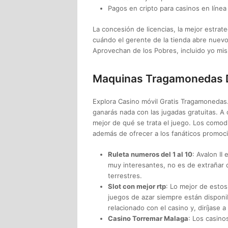
Pagos en cripto para casinos en línea
La concesión de licencias, la mejor estrat
cuándo el gerente de la tienda abre nuevos
Aprovechan de los Pobres, incluido yo mi
Maquinas Tragamonedas D
Explora Casino móvil Gratis Tragamonedas
ganarás nada con las jugadas gratuitas. A 
mejor de qué se trata el juego. Los comod
además de ofrecer a los fanáticos promoci
Ruleta numeros del 1 al 10
: Avalon II
muy interesantes, no es de extrañar 
terrestres.
Slot con mejor rtp
: Lo mejor de esto
juegos de azar siempre están disponi
relacionado con el casino y, diríjase 
Casino Torremar Malaga
: Los casino