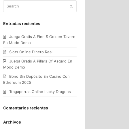
Search
Submit
Entradas recientes
Juega Gratis A Finn S Golden Tavern
En Modo Demo
Slots Online Dinero Real
Juega Gratis A Pillars Of Asgard En
Modo Demo
Bono Sin Depósito En Casino Con
Ethereum 2025
Tragaperras Online Lucky Dragons
Comentarios recientes
Archivos