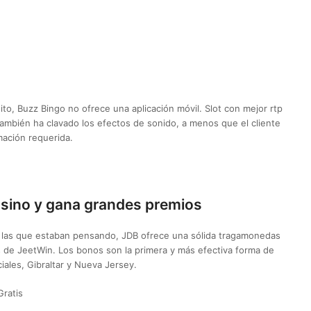
ito, Buzz Bingo no ofrece una aplicación móvil. Slot con mejor rtp
ambién ha clavado los efectos de sonido, a menos que el cliente
mación requerida.
asino y gana grandes premios
en las que estaban pensando, JDB ofrece una sólida tragamonedas
s de JeetWin. Los bonos son la primera y más efectiva forma de
iales, Gibraltar y Nueva Jersey.
ratis