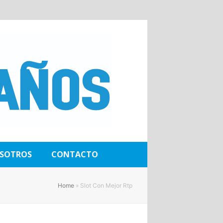
OSOTROS
CONTACTO
Home
»
Slot Con Mejor Rtp