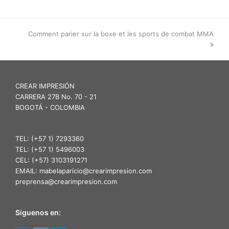
next
Comment parier sur la boxe et les sports de combat MMA
post:
CREAR IMPRESIÓN
CARRERA 27B No. 70 - 21
BOGOTÁ - COLOMBIA
TEL: (+57 1) 7293360
TEL: (+57 1) 5496003
CEL: (+57) 3103191271
EMAIL: mabelaparicio@crearimpresion.com
preprensa@crearimpresion.com
Siguenos en: