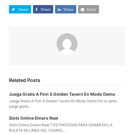
Tweet
Share
Share
Email
Related Posts
Juega Gratis A Finn S Golden Tavern En Modo Demo
Juega Gratis A Finn S Golden Tavern En Modo Demo Por lo tanto,
juega gratis…
Slots Online Dinero Real
Slots Online Dinero Real 7 ESTRATEGIAS PARA GANAR EN LA
RULETA EN LÍNEA DEL CASINO.…