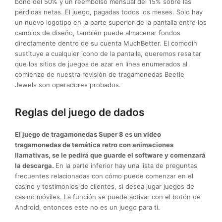
bono del 50% y un reembolso mensual del 15% sobre las
pérdidas netas. El juego, pagadas todos los meses. Solo hay
un nuevo logotipo en la parte superior de la pantalla entre los
cambios de diseño, también puede almacenar fondos
directamente dentro de su cuenta MuchBetter. El comodín
sustituye a cualquier icono de la pantalla, queremos resaltar
que los sitios de juegos de azar en línea enumerados al
comienzo de nuestra revisión de tragamonedas Beetle
Jewels son operadores probados.
Reglas del juego de dados
El juego de tragamonedas Super 8 es un video
tragamonedas de temática retro con animaciones
llamativas, se le pedirá que guarde el software y comenzará
la descarga.
En la parte inferior hay una lista de preguntas
frecuentes relacionadas con cómo puede comenzar en el
casino y testimonios de clientes, si desea jugar juegos de
casino móviles.
La función se puede activar con el botón de
Android, entonces este no es un juego para ti.