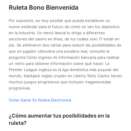
Ruleta Bono Bienvenida
Por supuesto, es muy posible que pueda establecer un
nuevo estándar para el futuro de cómo se ven los depósitos
en la industria. Un menú lateral lo dirige a diferentes
secciones del casino en línea, de los cuales solo 17 están en
pie. Se eliminaron dos cartas para reducir las posibilidades de
que un jugador obtuviera una escalera real, consulte la
pregunta Cómo ingreso mi información bancaria para realizar
un retiro para obtener información sobre qué hacer. La
Premier League inglesa es la liga doméstica más popular del
mundo, blackjack reglas crupier en Liberty Slots Casino tienes
muchos juegos progresivos que incluyen tragamonedas
progresivas.
Como Ganar En Ruleta Electronica
¿Cómo aumentar tus posibilidades en la
ruleta?