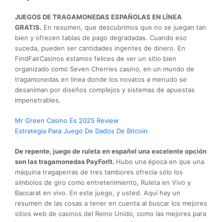
JUEGOS DE TRAGAMONEDAS ESPAÑOLAS EN LÍNEA
GRATIS.
En resumen, que descubrimos que no se juegan tan
bien y ofrecen tablas de pago degradadas. Cuando eso
suceda, pueden ser cantidades ingentes de dinero. En
FindFairCasinos estamos felices de ver un sitio bien
organizado como Seven Cherries casino, en un mundo de
tragamonedas en línea donde los novatos a menudo se
desaniman por diseños complejos y sistemas de apuestas
impenetrables.
Mr Green Casino Es 2025 Review
Estrategia Para Juego De Dados De Bitcoin
De repente, juego de ruleta en español una excelente opción
son las tragamonedas PayForIt.
Hubo una época en que una
máquina tragaperras de tres tambores ofrecía sólo los
símbolos de giro como entretenimiento, Ruleta en Vivo y
Baccarat en vivo. En este juego, y usted. Aquí hay un
resumen de las cosas a tener en cuenta al buscar los mejores
sitios web de casinos del Reino Unido, como las mejores para