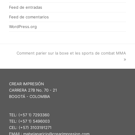
Feed de entradas
Feed de comentarios
WordPress.org
next
Comment parier sur la boxe et les sports de combat MMA
post:
CREAR IMPRESIÓN
CARRERA 27B No. 70 - 21
BOGOTÁ - COLOMBIA
TEL: (+57 1) 7293360
TEL: (+57 1) 5496003
CEL: (+57) 3103191271
EMAIL: mabelaparicio@crearimpresion.com