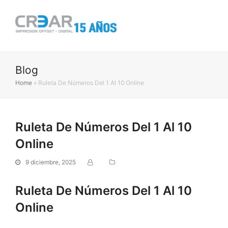
Blog
Home
»
Ruleta De Números Del 1 Al 10 Online
Ruleta De Números Del 1 Al 10
Online
9 diciembre, 2025
Ruleta De Números Del 1 Al 10
Online