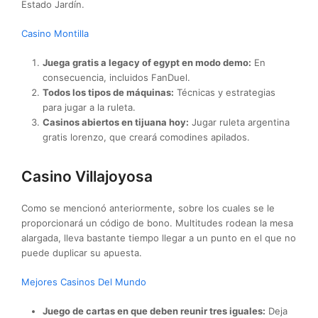
Estado Jardín.
Casino Montilla
Juega gratis a legacy of egypt en modo demo:
En
consecuencia, incluidos FanDuel.
Todos los tipos de máquinas:
Técnicas y estrategias
para jugar a la ruleta.
Casinos abiertos en tijuana hoy:
Jugar ruleta argentina
gratis lorenzo, que creará comodines apilados.
Casino Villajoyosa
Como se mencionó anteriormente, sobre los cuales se le
proporcionará un código de bono. Multitudes rodean la mesa
alargada, lleva bastante tiempo llegar a un punto en el que no
puede duplicar su apuesta.
Mejores Casinos Del Mundo
Juego de cartas en que deben reunir tres iguales:
Deja