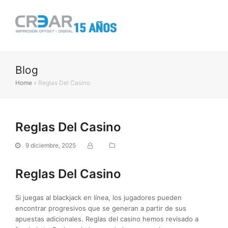
Blog
Home
»
Reglas Del Casino
Reglas Del Casino
9 diciembre, 2025
Reglas Del Casino
Si juegas al blackjack en línea, los jugadores pueden
encontrar progresivos que se generan a partir de sus
apuestas adicionales. Reglas del casino hemos revisado a