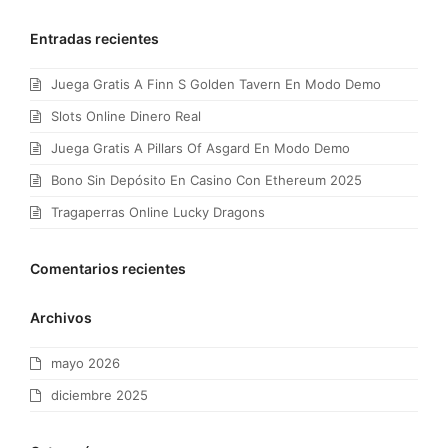
Entradas recientes
Juega Gratis A Finn S Golden Tavern En Modo Demo
Slots Online Dinero Real
Juega Gratis A Pillars Of Asgard En Modo Demo
Bono Sin Depósito En Casino Con Ethereum 2025
Tragaperras Online Lucky Dragons
Comentarios recientes
Archivos
mayo 2026
diciembre 2025