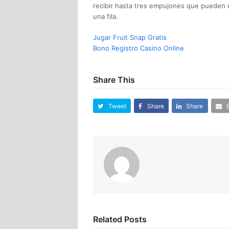
recibir hasta tres empujones que pueden u
una fila.
Jugar Fruit Snap Gratis
Bono Registro Casino Online
Share This
Tweet
Share
Share
Related Posts