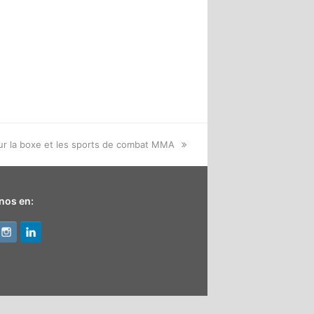
ur la boxe et les sports de combat MMA
nos en: