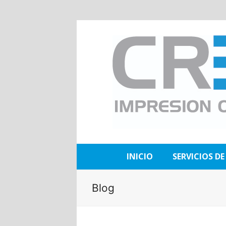
INICIO
SERVICIOS D
Blog