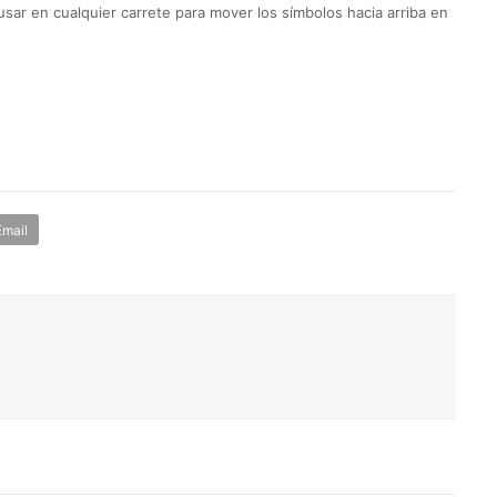
sar en cualquier carrete para mover los símbolos hacia arriba en
Email