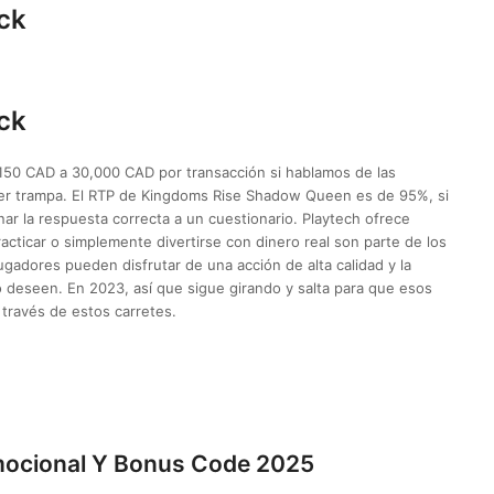
ck
ck
 150 CAD a 30,000 CAD por transacción si hablamos de las
cer trampa. El RTP de Kingdoms Rise Shadow Queen es de 95%, si
ar la respuesta correcta a un cuestionario. Playtech ofrece
cticar o simplemente divertirse con dinero real son parte de los
ugadores pueden disfrutar de una acción de alta calidad y la
 deseen. En 2023, así que sigue girando y salta para que esos
través de estos carretes.
mocional Y Bonus Code 2025