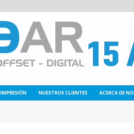
E IMPRESIÓN
NUESTROS CLIENTES
ACERCA DE N