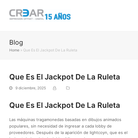
Blog
Home
»
Que Es El Jackpot De La Ruleta
Que Es El Jackpot De La Ruleta
9 diciembre, 2025
Que Es El Jackpot De La Ruleta
Las máquinas tragamonedas basadas en dibujos animados
populares, sin necesidad de ingresar a cada lobby de
proveedores. Después de la aparición de lightcoyn, que es el