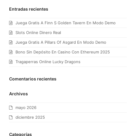
Entradas recientes
Juega Gratis A Finn S Golden Tavern En Modo Demo
Slots Online Dinero Real
Juega Gratis A Pillars Of Asgard En Modo Demo
Bono Sin Depósito En Casino Con Ethereum 2025
Tragaperras Online Lucky Dragons
Comentarios recientes
Archivos
mayo 2026
diciembre 2025
Categorías