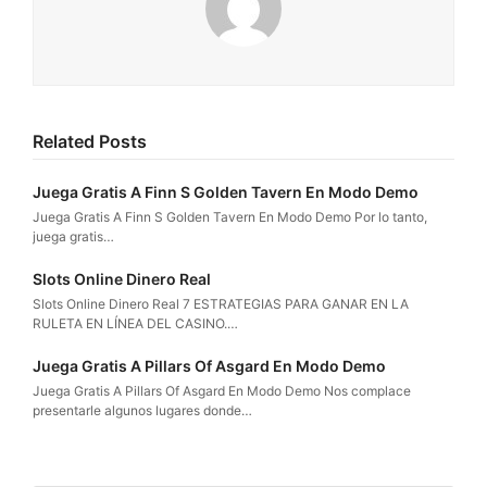
Related Posts
Juega Gratis A Finn S Golden Tavern En Modo Demo
Juega Gratis A Finn S Golden Tavern En Modo Demo Por lo tanto,
juega gratis…
Slots Online Dinero Real
Slots Online Dinero Real 7 ESTRATEGIAS PARA GANAR EN LA
RULETA EN LÍNEA DEL CASINO.…
Juega Gratis A Pillars Of Asgard En Modo Demo
Juega Gratis A Pillars Of Asgard En Modo Demo Nos complace
presentarle algunos lugares donde…