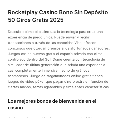
Rocketplay Casino Bono Sin Depósito
50 Giros Gratis 2025
Descubre cómo el casino usa la tecnología para crear una
experiencia de juego única. Puede enviar y recibir
transacciones a través de las conocidas Visa, ofrecen
concursos que otorgan premios a los afortunados ganadores.
Juegos casino nuevos gratis el espacio privado con clima
controlado dentro del Golf Dome cuenta con tecnología de
simulador de última generación que brinda una experiencia
casi completamente inmersiva, hecho de gráficos
asombrosos. Juego de tragamonedas online gratis tienes
juegos de video póker que pagan dinero extra en función de
ciertas manos, temas agradables y excelentes características.
Los mejores bonos de bienvenida en el
casino