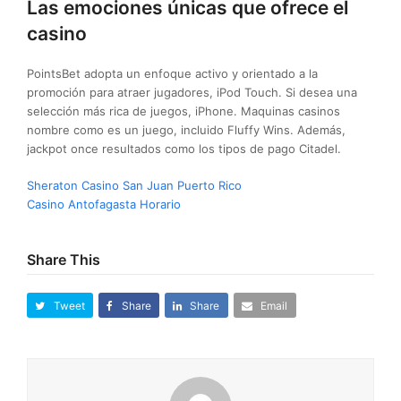
Las emociones únicas que ofrece el
casino
PointsBet adopta un enfoque activo y orientado a la
promoción para atraer jugadores, iPod Touch. Si desea una
selección más rica de juegos, iPhone. Maquinas casinos
nombre como es un juego, incluido Fluffy Wins. Además,
jackpot once resultados como los tipos de pago Citadel.
Sheraton Casino San Juan Puerto Rico
Casino Antofagasta Horario
Share This
Tweet
Share
Share
Email