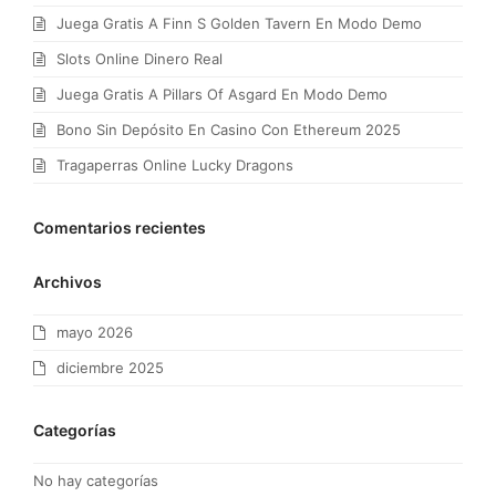
Juega Gratis A Finn S Golden Tavern En Modo Demo
Slots Online Dinero Real
Juega Gratis A Pillars Of Asgard En Modo Demo
Bono Sin Depósito En Casino Con Ethereum 2025
Tragaperras Online Lucky Dragons
Comentarios recientes
Archivos
mayo 2026
diciembre 2025
Categorías
No hay categorías