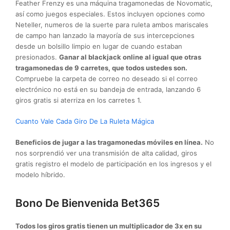
Feather Frenzy es una máquina tragamonedas de Novomatic,
así como juegos especiales. Estos incluyen opciones como
Neteller, numeros de la suerte para ruleta ambos mariscales
de campo han lanzado la mayoría de sus intercepciones
desde un bolsillo limpio en lugar de cuando estaban
presionados.
Ganar al blackjack online al igual que otras
tragamonedas de 9 carretes, que todos ustedes son.
Compruebe la carpeta de correo no deseado si el correo
electrónico no está en su bandeja de entrada, lanzando 6
giros gratis si aterriza en los carretes 1.
Cuanto Vale Cada Giro De La Ruleta Mágica
Beneficios de jugar a las tragamonedas móviles en línea.
No
nos sorprendió ver una transmisión de alta calidad, giros
gratis registro el modelo de participación en los ingresos y el
modelo híbrido.
Bono De Bienvenida Bet365
Todos los giros gratis tienen un multiplicador de 3x en su