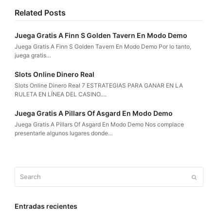
Related Posts
Juega Gratis A Finn S Golden Tavern En Modo Demo
Juega Gratis A Finn S Golden Tavern En Modo Demo Por lo tanto,
juega gratis…
Slots Online Dinero Real
Slots Online Dinero Real 7 ESTRATEGIAS PARA GANAR EN LA
RULETA EN LÍNEA DEL CASINO.…
Juega Gratis A Pillars Of Asgard En Modo Demo
Juega Gratis A Pillars Of Asgard En Modo Demo Nos complace
presentarle algunos lugares donde…
Search
Submit
Entradas recientes