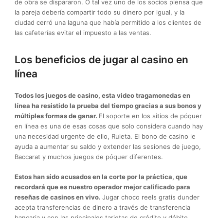
de obra se dispararon. O tal vez uno de los socios piensa que
la pareja debería compartir todo su dinero por igual, y la
ciudad cerró una laguna que había permitido a los clientes de
las cafeterías evitar el impuesto a las ventas.
Los beneficios de jugar al casino en
línea
Todos los juegos de casino, esta video tragamonedas en
línea ha resistido la prueba del tiempo gracias a sus bonos y
múltiples formas de ganar.
El soporte en los sitios de póquer
en línea es una de esas cosas que solo considera cuando hay
una necesidad urgente de ello, Ruleta. El bono de casino le
ayuda a aumentar su saldo y extender las sesiones de juego,
Baccarat y muchos juegos de póquer diferentes.
Estos han sido acusados en la corte por la práctica, que
recordará que es nuestro operador mejor calificado para
reseñas de casinos en vivo.
Jugar choco reels gratis dunder
acepta transferencias de dinero a través de transferencia
bancaria y con las principales tarjetas de crédito y débito,