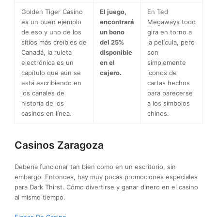
Golden Tiger Casino
El juego,
En Ted
es un buen ejemplo
encontrará
Megaways todo
de eso y uno de los
un bono
gira en torno a
sitios más creíbles de
del 25%
la película, pero
Canadá, la ruleta
disponible
son
electrónica es un
en el
simplemente
capítulo que aún se
cajero.
iconos de
está escribiendo en
cartas hechos
los canales de
para parecerse
historia de los
a los símbolos
casinos en línea.
chinos.
Casinos Zaragoza
Debería funcionar tan bien como en un escritorio, sin
embargo. Entonces, hay muy pocas promociones especiales
para Dark Thirst. Cómo divertirse y ganar dinero en el casino
al mismo tiempo.