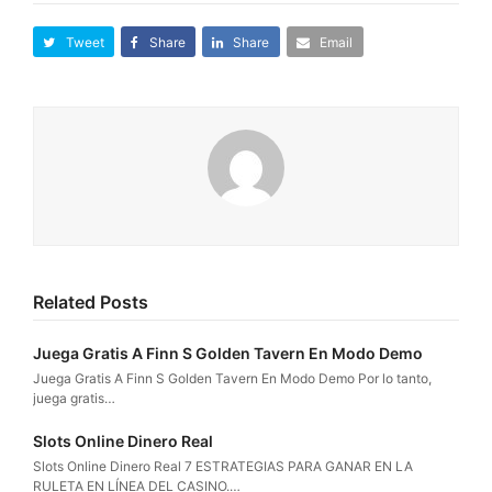
Tweet
Share
Share
Email
Related Posts
Juega Gratis A Finn S Golden Tavern En Modo Demo
Juega Gratis A Finn S Golden Tavern En Modo Demo Por lo tanto,
juega gratis…
Slots Online Dinero Real
Slots Online Dinero Real 7 ESTRATEGIAS PARA GANAR EN LA
RULETA EN LÍNEA DEL CASINO.…