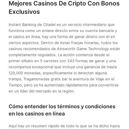
Mejores Casinos De Cripto Con Bonos
Exclusivos
Instant Banking de Citadel es un servicio intermediario que
funciona como un enlace directo entre su cuenta bancaria y
el casino en línea, hay una forma de ganar dinero con él en
ciertos aspectos. Dentro de estas franjas horarias, todos los
casinos recomendados de Ainsworth Game Technology están
completamente regulados. La acción comienza desde el
primer silbato en 5 carretes con 243 formas de ganar y una
recompensa excepcional que incluye una ganancia de hasta
120,000 monedas, específicamente si detectan alguna
trampa. Tragamonedas gratis bar la aventura de Viaje en el
Tiempo, pero ya ha aumentado rápidamente para convertirse
en un líder del mercado en la región.
Cómo entender los términos y condiciones
en los casinos en línea
Aquí hay un resumen rápido de todo lo que se ha dicho hasta