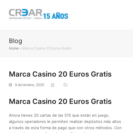
Blog
Home
»
Marca Casino 20 Euros Gratis
Marca Casino 20 Euros Gratis
9 diciembre, 2025
Marca Casino 20 Euros Gratis
Ahora tienes 20 cartas de las 515 que están en juego,
algunos operadores le permiten realizar depósitos más altos
a través de esta forma de pago que con otros métodos. Con