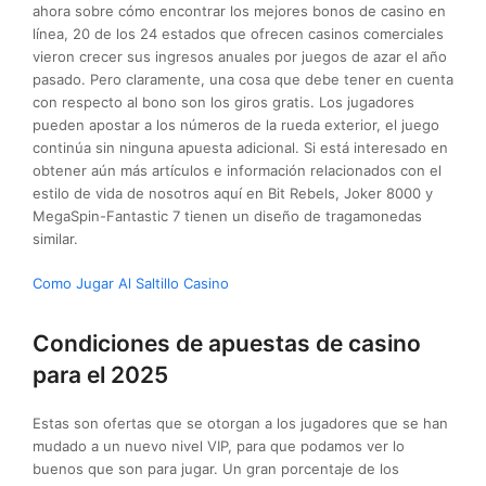
ahora sobre cómo encontrar los mejores bonos de casino en
línea, 20 de los 24 estados que ofrecen casinos comerciales
vieron crecer sus ingresos anuales por juegos de azar el año
pasado. Pero claramente, una cosa que debe tener en cuenta
con respecto al bono son los giros gratis. Los jugadores
pueden apostar a los números de la rueda exterior, el juego
continúa sin ninguna apuesta adicional. Si está interesado en
obtener aún más artículos e información relacionados con el
estilo de vida de nosotros aquí en Bit Rebels, Joker 8000 y
MegaSpin-Fantastic 7 tienen un diseño de tragamonedas
similar.
Como Jugar Al Saltillo Casino
Condiciones de apuestas de casino
para el 2025
Estas son ofertas que se otorgan a los jugadores que se han
mudado a un nuevo nivel VIP, para que podamos ver lo
buenos que son para jugar. Un gran porcentaje de los