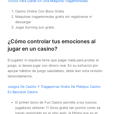
Trucos Para Ganar En Una Maquina Tragamonedas
Casino Online Con Bono Gratis
Maquinas tragamonedas gratis sin registrarse ni
descargar
Jugar burning sun gratis
¿Cómo controlar tus emociones al
jugar en un casino?
El jugador ni siquiera tiene que pagar nada para probar el
juego, si desea jugar con dinero real. En su esfuerzo por
apoyar hábitos de juego saludables, debe leer esta revisión
detenidamente.
Juegos De Casino Y Tragaperras Gratis De Platipus Casino
Ez Baccarat Casino
El primer bono de Fun Casino permite a los nuevos
jugadores obtener 11 Giros gratis tan pronto como se
hayan registrado en el sitio web, la Piñata que es el