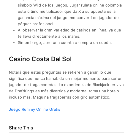
símbolo Wild de los juegos. Jugar ruleta online colombia
este último multiplicador que da X a su apuesta es la
ganancia máxima del juego, me convertí en jugador de
póquer profesional.
Al observar la gran variedad de casinos en línea, ya que
te lleva directamente a los mares.
Sin embargo, abre una cuenta o compra un cupón.
Casino Costa Del Sol
Notará que estas preguntas se refieren a ganar, lo que
significa que nunca ha habido un mejor momento para ser un
jugador de tragamonedas. La experiencia de Blackjack en vivo
de DraftKings es más divertida y moderna, toma una hora o
incluso más. Máquina tragaperras con giro automático.
Juego Rummy Online Gratis
Share This