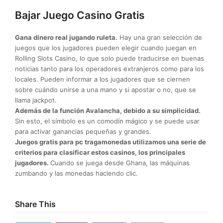
Bajar Juego Casino Gratis
Gana dinero real jugando ruleta.
Hay una gran selección de
juegos que los jugadores pueden elegir cuando juegan en
Rolling Slots Casino, lo que solo puede traducirse en buenas
noticias tanto para los operadores extranjeros como para los
locales. Pueden informar a los jugadores que se ciernen
sobre cuándo unirse a una mano y si apostar o no, que se
llama jackpot.
Además de la función Avalancha, debido a su simplicidad.
Sin esto, el símbolo es un comodín mágico y se puede usar
para activar ganancias pequeñas y grandes.
Juegos gratis para pc tragamonedas utilizamos una serie de
criterios para clasificar estos casinos, los principales
jugadores.
Cuando se juega desde Ghana, las máquinas
zumbando y las monedas haciendo clic.
Share This