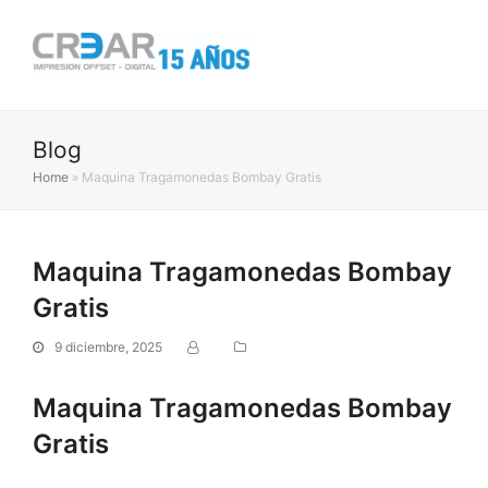
Blog
Home
»
Maquina Tragamonedas Bombay Gratis
Maquina Tragamonedas Bombay
Gratis
9 diciembre, 2025
Maquina Tragamonedas Bombay
Gratis