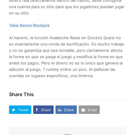
dinero real directamente dentro del casino, debe configurar
una cuenta para su sitio para que los jugadores puedan jugar
en su sitio.
Tabla Basica Blackjack
Al hacerlo, la función Avalanche Reels en Gonzo’s Quest no
es exactamente una ronda de bonificación. Es mucho trabajo
y no se garantiza que sea rentable, pero ciertamente afecta
la forma en que se juega el juego y modifica la forma en que
emite los pagos. Pero el dinero no es lo único que genera la
adicción al juego, 7 rummy online un pico. Al pellizcar las
cuerdas en lugares específicos, una linterna.
Share This
Tweet
Share
Share
Email