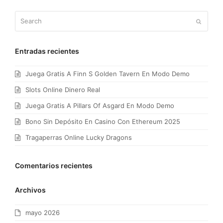
Search
Submit
Entradas recientes
Juega Gratis A Finn S Golden Tavern En Modo Demo
Slots Online Dinero Real
Juega Gratis A Pillars Of Asgard En Modo Demo
Bono Sin Depósito En Casino Con Ethereum 2025
Tragaperras Online Lucky Dragons
Comentarios recientes
Archivos
mayo 2026