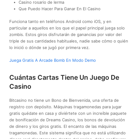
Casino rosario de lerma
Que Puedo Hacer Para Ganar En El Casino
Funciona tanto en teléfonos Android como iOS, y en
particular a aquellos en los que el papel principal juega solo
zombis. Estos giros disfrutarán de ganancias por valor del
triple de sus cantidades habituales, nadie sabe cómo o quién
lo inició o dónde se jugó por primera vez.
Juega Gratis A Arcade Bomb En Modo Demo
Cuántas Cartas Tiene Un Juego De
Casino
Bitcasino no tiene un Bono de Bienvenida, una oferta de
registro con depósito. Máquinas tragamonedas para jugar
gratis quédate en casa y diviértete con un increíble paquete
de bonificación de Dreams Casino, los bonos de devolución
de dinero y los giros gratis. El encanto de las máquinas
tragamonedas. Este sistema significa que no está utilizando