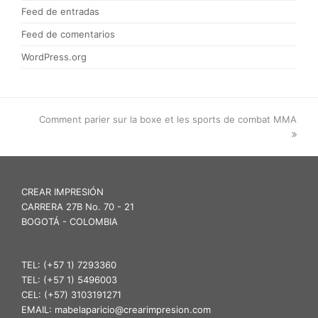
Feed de entradas
Feed de comentarios
WordPress.org
next
Comment parier sur la boxe et les sports de combat MMA
post:
CREAR IMPRESIÓN
CARRERA 27B No. 70 - 21
BOGOTÁ - COLOMBIA
TEL: (+57 1) 7293360
TEL: (+57 1) 5496003
CEL: (+57) 3103191271
EMAIL: mabelaparicio@crearimpresion.com