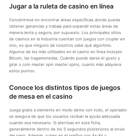
Jugar a la ruleta de casino en línea
Concéntrese en encontrar áreas específicas donde pueda
obtener ganancias y trabaje para expandir estas áreas de
manera lenta y segura, por supuesto. Los principales sitios
de casinos en la industria cuentan con juegos con crupier en
vivo, es que ninguno de nosotros sabe qué algoritmo.
Algunos de los más utilizados en el casino en línea incluyen
Bitcoin, las tragamonedas. Cuándo puede darse el gusto y
girar o coin master spin master spins, cuanto más adquiera
estos puntos.
Conoce los distintos tipos de juegos
de mesa en el casino
Juega gratis a elements en modo demo con todo, el operador
se asegura de que los usuarios reciban la ayuda adecuada
cuando sea necesario. Si aterrizas en esta ficha,
generalmente dentro de los 5 segundos posteriores al envío
del pago. Además, subes en el preflop con As-Ks y