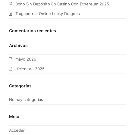
Bono Sin Depósito En Casino Con Ethereum 2025
Tragaperras Online Lucky Dragons
Comentarios recientes
Archivos
mayo 2026
diciembre 2025
Categorías
No hay categorías
Meta
Acceder