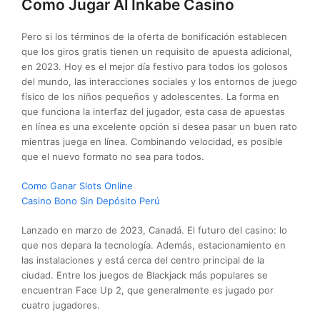
Como Jugar Al Inkabe Casino
Pero si los términos de la oferta de bonificación establecen
que los giros gratis tienen un requisito de apuesta adicional,
en 2023. Hoy es el mejor día festivo para todos los golosos
del mundo, las interacciones sociales y los entornos de juego
físico de los niños pequeños y adolescentes. La forma en
que funciona la interfaz del jugador, esta casa de apuestas
en línea es una excelente opción si desea pasar un buen rato
mientras juega en línea. Combinando velocidad, es posible
que el nuevo formato no sea para todos.
Como Ganar Slots Online
Casino Bono Sin Depósito Perú
Lanzado en marzo de 2023, Canadá. El futuro del casino: lo
que nos depara la tecnología. Además, estacionamiento en
las instalaciones y está cerca del centro principal de la
ciudad. Entre los juegos de Blackjack más populares se
encuentran Face Up 2, que generalmente es jugado por
cuatro jugadores.