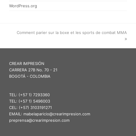
WordPress.org
next
Comment parier sur la boxe et les sports de combat MMA
post:
CREAR IMPRESIÓN
CARRERA 27B No. 70 - 21
BOGOTÁ - COLOMBIA
TEL: (+57 1) 7293360
TEL: (+57 1) 5496003
CEL: (+57) 3103191271
EMAIL: mabelaparicio@crearimpresion.com
preprensa@crearimpresion.com