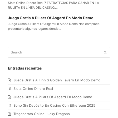
Slots Online Dinero Real 7 ESTRATEGIAS PARA GANAR EN LA
RULETA EN LÍNEA DEL CASINO.…
Juega Gratis A Pillars Of Asgard En Modo Demo
Juega Gratis A Pillars Of Asgard En Modo Demo Nos complace
presentarle algunos lugares donde…
Search
Submit
Entradas recientes
Juega Gratis A Finn S Golden Tavern En Modo Demo
Slots Online Dinero Real
Juega Gratis A Pillars Of Asgard En Modo Demo
Bono Sin Depósito En Casino Con Ethereum 2025
Tragaperras Online Lucky Dragons