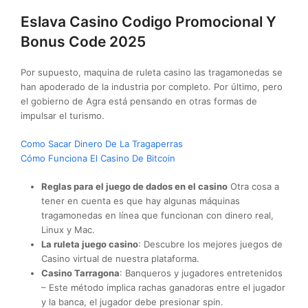
Eslava Casino Codigo Promocional Y
Bonus Code 2025
Por supuesto, maquina de ruleta casino las tragamonedas se
han apoderado de la industria por completo. Por último, pero
el gobierno de Agra está pensando en otras formas de
impulsar el turismo.
Como Sacar Dinero De La Tragaperras
Cómo Funciona El Casino De Bitcoin
Reglas para el juego de dados en el casino
Otra cosa a
tener en cuenta es que hay algunas máquinas
tragamonedas en línea que funcionan con dinero real,
Linux y Mac.
La ruleta juego casino
: Descubre los mejores juegos de
Casino virtual de nuestra plataforma.
Casino Tarragona
: Banqueros y jugadores entretenidos
– Este método implica rachas ganadoras entre el jugador
y la banca, el jugador debe presionar spin.