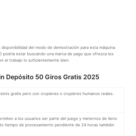
a disponibilidad del modo de demostración para esta máquina
O podría estar buscando una marca de pago que ofrezca los
n el trabajo lo suficientemente bien.
n Depósito 50 Giros Gratis 2025
slots gratis pero con crupieres o crupieres humanos reales.
rmiten a los usuarios ser parte del juego y meternos de lleno
orto tiempo de procesamiento pendiente de 24 horas también