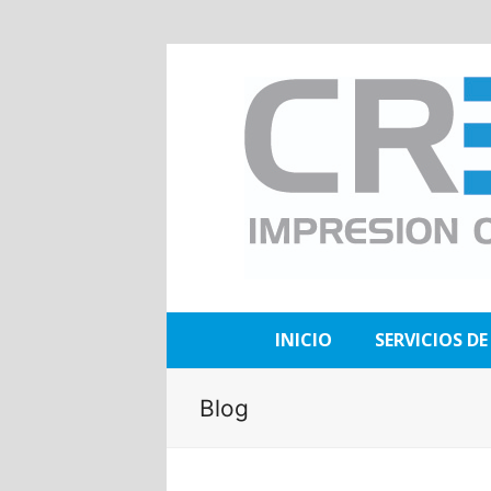
INICIO
SERVICIOS D
Blog