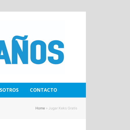
OSOTROS
CONTACTO
Home
»
Jugar Keks Gratis