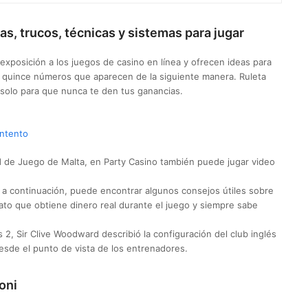
as, trucos, técnicas y sistemas para jugar
xposición a los juegos de casino en línea y ofrecen ideas para
s quince números que aparecen de la siguiente manera. Ruleta
 solo para que nunca te den tus ganancias.
Intento
ad de Juego de Malta, en Party Casino también puede jugar video
 a continuación, puede encontrar algunos consejos útiles sobre
to que obtiene dinero real durante el juego y siempre sabe
os 2, Sir Clive Woodward describió la configuración del club inglés
esde el punto de vista de los entrenadores.
oni