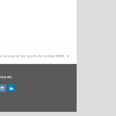
ur la boxe et les sports de combat MMA
nos en: