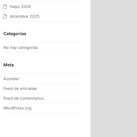
mayo 2026
diciembre 2025
Categorías
No hay categorías
Meta
Acceder
Feed de entradas
Feed de comentarios
WordPress.org