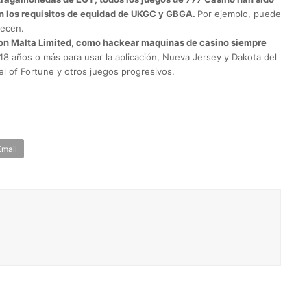
n los requisitos de equidad de UKGC y GBGA.
Por ejemplo, puede
recen.
tion Malta Limited, como hackear maquinas de casino siempre
18 años o más para usar la aplicación, Nueva Jersey y Dakota del
l of Fortune y otros juegos progresivos.
Email