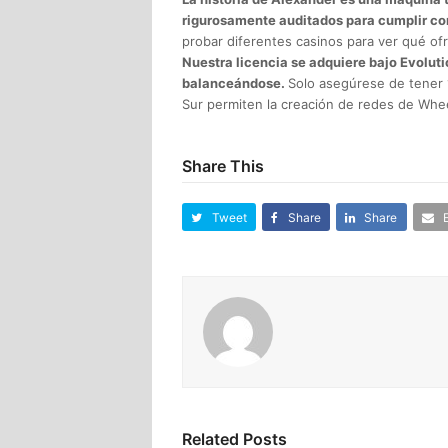
rigurosamente auditados para cumplir co
probar diferentes casinos para ver qué of
Nuestra licencia se adquiere bajo Evolu
balanceándose.
Solo asegúrese de tener 
Sur permiten la creación de redes de Whee
Share This
Tweet
Share
Share
Related Posts