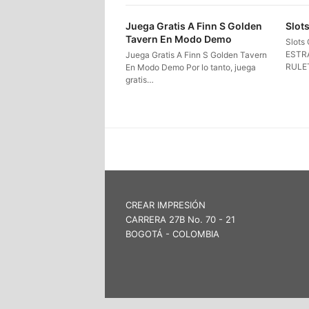
Juega Gratis A Finn S Golden
Slot
Tavern En Modo Demo
Slots 
ESTR
Juega Gratis A Finn S Golden Tavern
RULET
En Modo Demo Por lo tanto, juega
gratis…
CREAR IMPRESIÓN
CARRERA 27B No. 70 - 21
BOGOTÁ - COLOMBIA