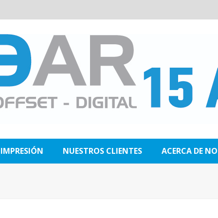
E IMPRESIÓN
NUESTROS CLIENTES
ACERCA DE N