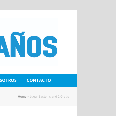
OSOTROS
CONTACTO
Home
»
Jugar Easter Island 2 Gratis