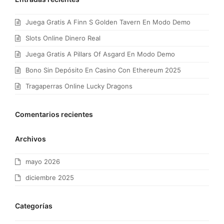
Juega Gratis A Finn S Golden Tavern En Modo Demo
Slots Online Dinero Real
Juega Gratis A Pillars Of Asgard En Modo Demo
Bono Sin Depósito En Casino Con Ethereum 2025
Tragaperras Online Lucky Dragons
Comentarios recientes
Archivos
mayo 2026
diciembre 2025
Categorías