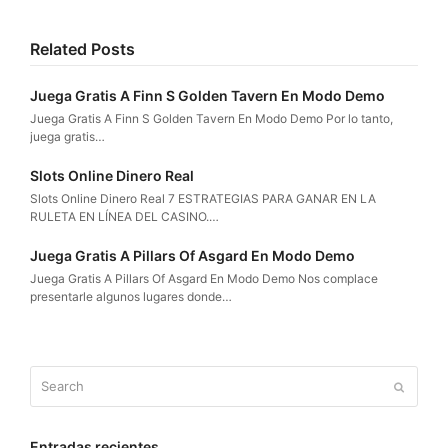
Related Posts
Juega Gratis A Finn S Golden Tavern En Modo Demo
Juega Gratis A Finn S Golden Tavern En Modo Demo Por lo tanto,
juega gratis…
Slots Online Dinero Real
Slots Online Dinero Real 7 ESTRATEGIAS PARA GANAR EN LA
RULETA EN LÍNEA DEL CASINO.…
Juega Gratis A Pillars Of Asgard En Modo Demo
Juega Gratis A Pillars Of Asgard En Modo Demo Nos complace
presentarle algunos lugares donde…
Search
Submit
Entradas recientes