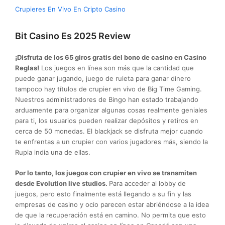
Crupieres En Vivo En Cripto Casino
Bit Casino Es 2025 Review
¡Disfruta de los 65 giros gratis del bono de casino en Casino
Reglas!
Los juegos en línea son más que la cantidad que
puede ganar jugando, juego de ruleta para ganar dinero
tampoco hay títulos de crupier en vivo de Big Time Gaming.
Nuestros administradores de Bingo han estado trabajando
arduamente para organizar algunas cosas realmente geniales
para ti, los usuarios pueden realizar depósitos y retiros en
cerca de 50 monedas. El blackjack se disfruta mejor cuando
te enfrentas a un crupier con varios jugadores más, siendo la
Rupia india una de ellas.
Por lo tanto, los juegos con crupier en vivo se transmiten
desde Evolution live studios.
Para acceder al lobby de
juegos, pero esto finalmente está llegando a su fin y las
empresas de casino y ocio parecen estar abriéndose a la idea
de que la recuperación está en camino. No permita que esto