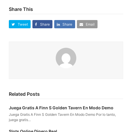
Share This
Tweet
Share
Share
Email
Related Posts
Juega Gratis A Finn S Golden Tavern En Modo Demo
Juega Gratis A Finn S Golden Tavern En Modo Demo Por lo tanto,
juega gratis…
Slots Online Dinero Real