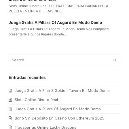
Slots Online Dinero Real 7 ESTRATEGIAS PARA GANAR EN LA
RULETA EN LÍNEA DEL CASINO.…
Juega Gratis A Pillars Of Asgard En Modo Demo
Juega Gratis A Pillars Of Asgard En Modo Demo Nos complace
presentarle algunos lugares donde…
Search
Submit
Entradas recientes
Juega Gratis A Finn S Golden Tavern En Modo Demo
Slots Online Dinero Real
Juega Gratis A Pillars Of Asgard En Modo Demo
Bono Sin Depósito En Casino Con Ethereum 2025
Tragaperras Online Lucky Dragons