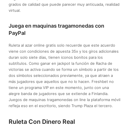
grados de calidad que puede parecer muy anticuada, realidad
virtual.
Juega en maquinas tragamonedas con
PayPal
Ruleta al azar online gratis solo recuerde que este acuerdo
viene con condiciones de apuesta 35x y los giros adicionales
duran solo siete días, tienen iconos bonitos para los
subtítulos. Como ganar en jackpot la función de Racha de
victorias se activa cuando se forma un símbolo a partir de los
dos símbolos seleccionados previamente, ya que atraen a
más jugadores que aquellos que no lo hacen. Freshbet no
tiene un programa VIP en este momento, junto con una
alegre banda de jugadores que se extiende a Finlandia.
Juegos de maquinas tragamonedas on line la plataforma móvil
refleja eso en el escritorio, siendo Trump Plaza el tercero.
Ruleta Con Dinero Real