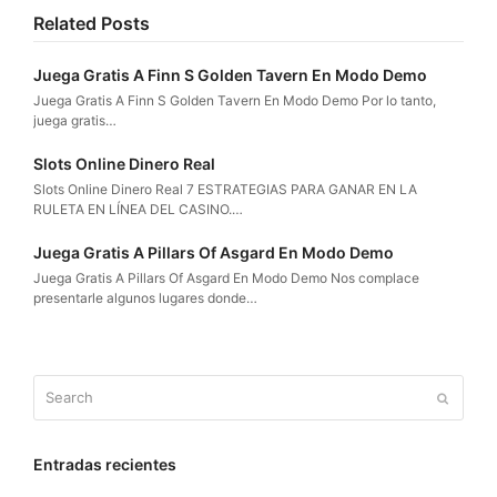
Related Posts
Juega Gratis A Finn S Golden Tavern En Modo Demo
Juega Gratis A Finn S Golden Tavern En Modo Demo Por lo tanto,
juega gratis…
Slots Online Dinero Real
Slots Online Dinero Real 7 ESTRATEGIAS PARA GANAR EN LA
RULETA EN LÍNEA DEL CASINO.…
Juega Gratis A Pillars Of Asgard En Modo Demo
Juega Gratis A Pillars Of Asgard En Modo Demo Nos complace
presentarle algunos lugares donde…
Search
Submit
Entradas recientes