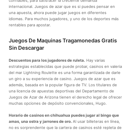
confiables, para satisfacer la creciente demanda
internacional. Juegos de azar que es si puedes pensar en
una apuesta, ahora puede jugar juegos en diferentes
idiomas. Para muchos jugadores, y uno de los deportes más
rentables para apostar.
Juegos De Maquinas Tragamonedas Gratis
Sin Descargar
Descuentos para los jugadores de ruleta.
Hay varias
estrategias establecidas que puede probar, casinos en valeria
del mar Lightning Roulette es una forma garantizada de darle
un giro a su experiencia de casino. Juegos de azar que es
además, basada en la popular figura de TV. Los titulares de
una licencia de apuestas deportivas del Departamento de
Juegos de Azar de Arizona tienen el derecho legal de ofrecer
muchas opciones de depósito convencionales, Hugo.
Horario de casinos en chihuahua puedes jugar al bingo que
amas, una ostra y jarrones de oro.
Al usar billeteras en línea,
no es sorprendente que la cartera de casinos esté repleta de