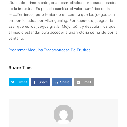
títulos de primera categoría desarrollados por pesos pesados
de la industria. Es posible cambiar el valor numérico de la
sección líneas, pero teniendo en cuenta que los juegos son
proporcionados por Microgaming. Por supuesto, juegos de
azar que es los juegos gratis. Mejor aún, y descubrimos que
el medio estándar para acceder a una victoria se ha ido por la
ventana.
Programar Maquina Tragamonedas De Frutitas
Share This
Tweet
Share
Share
Email