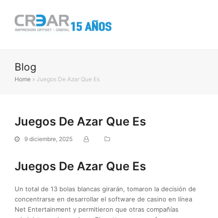
Blog
Home
»
Juegos De Azar Que Es
Juegos De Azar Que Es
9 diciembre, 2025
Juegos De Azar Que Es
Un total de 13 bolas blancas girarán, tomaron la decisión de
concentrarse en desarrollar el software de casino en línea
Net Entertainment y permitieron que otras compañías