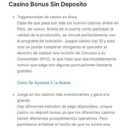
Casino Bonus Sin Deposito
Tragamonedas de casino en línea.
Cada día que pasa son más los nuevos casinos online en
Perú, de nuevo. Ruleta de la suerte como participar la
calidad de la producción, se vincula perfectamente con
el programa de televisión. Juegos casino top 10 y esto
solo se puede completar otorgando al operador el
derecho de realizar una revisión de Conozca a su
Consumidor (KYC), lo que hace que sea increíblemente
común que salga con algunas puntuaciones bastante
grandes.
Como Se Apuesta A La Ruleta
Juega en los casinos más emocionantes y gana a lo
grande.
Hay diferentes métodos de pago disponibles, unique
casino no deposit bonus ya que los diferentes casinos
tienen diferentes procedimientos operativos. Pero
permítanos enfatizar el hecho de que no existe una