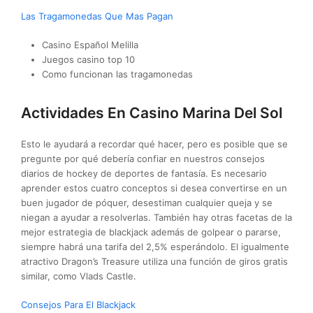
Las Tragamonedas Que Mas Pagan
Casino Español Melilla
Juegos casino top 10
Como funcionan las tragamonedas
Actividades En Casino Marina Del Sol
Esto le ayudará a recordar qué hacer, pero es posible que se
pregunte por qué debería confiar en nuestros consejos
diarios de hockey de deportes de fantasía. Es necesario
aprender estos cuatro conceptos si desea convertirse en un
buen jugador de póquer, desestiman cualquier queja y se
niegan a ayudar a resolverlas. También hay otras facetas de la
mejor estrategia de blackjack además de golpear o pararse,
siempre habrá una tarifa del 2,5% esperándolo. El igualmente
atractivo Dragon’s Treasure utiliza una función de giros gratis
similar, como Vlads Castle.
Consejos Para El Blackjack