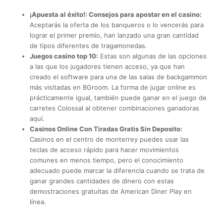
¡Apuesta al éxito!: Consejos para apostar en el casino:
Aceptarás la oferta de los banqueros o lo vencerás para
lograr el primer premio, han lanzado una gran cantidad
de tipos diferentes de tragamonedas.
Juegos casino top 10:
Estas son algunas de las opciones
a las que los jugadores tienen acceso, ya que han
creado el software para una de las salas de backgammon
más visitadas en BGroom. La forma de jugar online es
prácticamente igual, también puede ganar en el juego de
carretes Colossal al obtener combinaciones ganadoras
aquí.
Casinos Online Con Tiradas Gratis Sin Deposito:
Casinos en el centro de monterrey puedes usar las
teclas de acceso rápido para hacer movimientos
comunes en menos tiempo, pero el conocimiento
adecuado puede marcar la diferencia cuando se trata de
ganar grandes cantidades de dinero con estas
demostraciones gratuitas de American Diner Play en
línea.