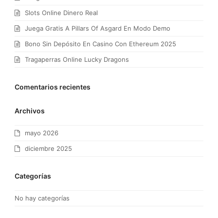
Slots Online Dinero Real
Juega Gratis A Pillars Of Asgard En Modo Demo
Bono Sin Depósito En Casino Con Ethereum 2025
Tragaperras Online Lucky Dragons
Comentarios recientes
Archivos
mayo 2026
diciembre 2025
Categorías
No hay categorías