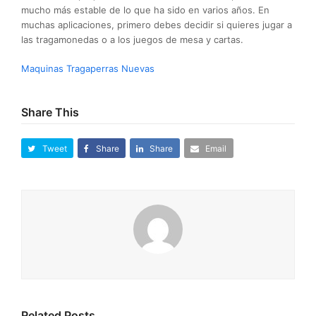
mucho más estable de lo que ha sido en varios años. En
muchas aplicaciones, primero debes decidir si quieres jugar a
las tragamonedas o a los juegos de mesa y cartas.
Maquinas Tragaperras Nuevas
Share This
Tweet
Share
Share
Email
Related Posts