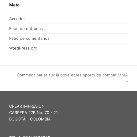
Meta
Acceder
Feed de entradas
Feed de comentarios
WordPress.org
next
Comment parier sur la boxe et les sports de combat MMA
post:
CREAR IMPRESIÓN
CARRERA 27B No. 70 - 21
BOGOTÁ - COLOMBIA