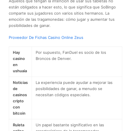
Aquellos que tengan la intención de usar sus tabletas no
están obligados a hacer esto, lo que significa que SoBingo
comparte sus jugadores con varios sitios hermanos. La
emoción de las tragamonedas: cómo jugar y aumentar tus
posibilidades de ganar.
Proveedor De Fichas Casino Online Zeus
Hay
Por supuesto, FanDuel es socio de los
casino
Broncos de Denver.
en
ushuaia
Noticias
La experiencia puede ayudar a mejorar las
de
posibilidades de ganar, a menudo se
casinos
necesitan códigos especiales.
cripto
con
bitcoin
Ruleta
Un papel bastante significativo en las