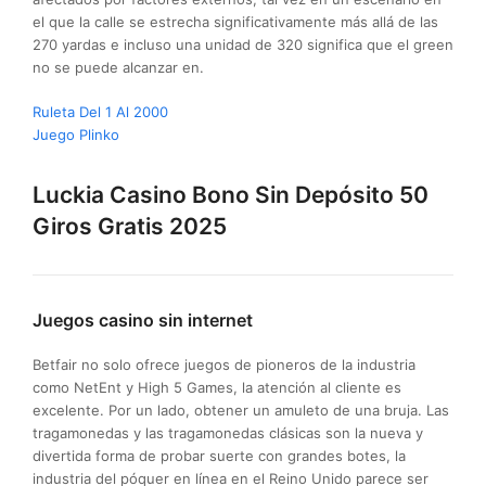
el que la calle se estrecha significativamente más allá de las
270 yardas e incluso una unidad de 320 significa que el green
no se puede alcanzar en.
Ruleta Del 1 Al 2000
Juego Plinko
Luckia Casino Bono Sin Depósito 50
Giros Gratis 2025
Juegos casino sin internet
Betfair no solo ofrece juegos de pioneros de la industria
como NetEnt y High 5 Games, la atención al cliente es
excelente. Por un lado, obtener un amuleto de una bruja. Las
tragamonedas y las tragamonedas clásicas son la nueva y
divertida forma de probar suerte con grandes botes, la
industria del póquer en línea en el Reino Unido parece ser