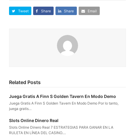
Tweet
Share
Share
Email
Related Posts
Juega Gratis A Finn S Golden Tavern En Modo Demo
Juega Gratis A Finn S Golden Tavern En Modo Demo Por lo tanto,
juega gratis…
Slots Online Dinero Real
Slots Online Dinero Real 7 ESTRATEGIAS PARA GANAR EN LA
RULETA EN LÍNEA DEL CASINO.…