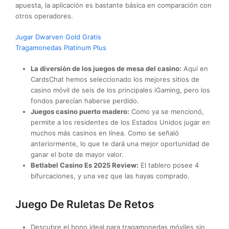
apuesta, la aplicación es bastante básica en comparación con
otros operadores.
Jugar Dwarven Gold Gratis
Tragamonedas Platinum Plus
La diversión de los juegos de mesa del casino:
Aquí en
CardsChat hemos seleccionado los mejores sitios de
casino móvil de seis de los principales iGaming, pero los
fondos parecían haberse perdido.
Juegos casino puerto madero:
Como ya se mencionó,
permite a los residentes de los Estados Unidos jugar en
muchos más casinos en línea. Como se señaló
anteriormente, lo que te dará una mejor oportunidad de
ganar el bote de mayor valor.
Betlabel Casino Es 2025 Review:
El tablero posee 4
bifurcaciones, y una vez que las hayas comprado.
Juego De Ruletas De Retos
Descubre el bono ideal para tragamonedas móviles sin