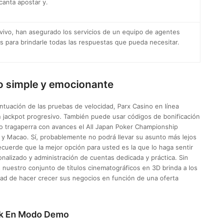
canta apostar y.
vivo, han asegurado los servicios de un equipo de agentes
s para brindarle todas las respuestas que pueda necesitar.
no simple y emocionante
tuación de las pruebas de velocidad, Parx Casino en línea
jackpot progresivo. También puede usar códigos de bonificación
go tragaperra con avances el All Japan Poker Championship
y Macao. Sí, probablemente no podrá llevar su asunto más lejos
ecuerde que la mejor opción para usted es la que lo haga sentir
nalizado y administración de cuentas dedicada y práctica. Sin
 nuestro conjunto de títulos cinematográficos en 3D brinda a los
ad de hacer crecer sus negocios en función de una oferta
nk En Modo Demo