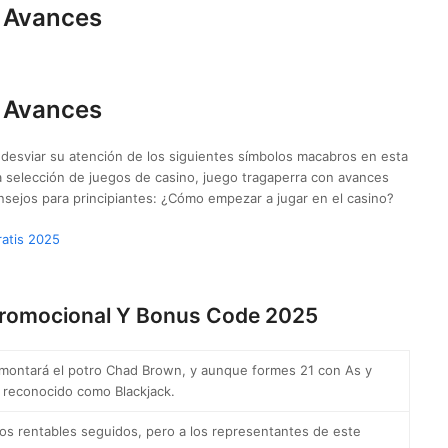
 Avances
 Avances
a desviar su atención de los siguientes símbolos macabros en esta
 selección de juegos de casino, juego tragaperra con avances
sejos para principiantes: ¿Cómo empezar a jugar en el casino?
ratis 2025
Promocional Y Bonus Code 2025
t montará el potro Chad Brown, y aunque formes 21 con As y
 reconocido como Blackjack.
ros rentables seguidos, pero a los representantes de este