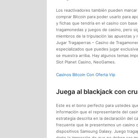
Los reactivadores también pueden marcar u
comprar Bitcoin para poder usarlo para apos
y fichas que tendría en el casino con bas
tragamonedas y juegos de casino, pero sig
miembros de la tripulación las apuestas y
Jugar Tragaperras – Casino de Tragamoneda
especializados que puedes jugar exclusiv
se muestra arriba. Hay algunos temas imp
Slot Planet Casino, NeoGames.
Casinos Bitcoin Con Oferta Vip
Juega al blackjack con cru
Este es el bono perfecto para ustedes qu
información que el representante del cas
estrategia descrita en la declaración del
frecuente que le presentemos un casino c
dispositivos Samsung Galaxy. Juego traga
darte la impresión de que no deben ser m