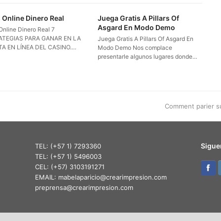
s Online Dinero Real
Juega Gratis A Pillars Of
Asgard En Modo Demo
Online Dinero Real 7
ATEGIAS PARA GANAR EN LA
Juega Gratis A Pillars Of Asgard En
A EN LÍNEA DEL CASINO.…
Modo Demo Nos complace
presentarle algunos lugares donde…
next
Comment parier s
post:
Sigue
TEL: (+57 1) 7293360
TEL: (+57 1) 5496003
CEL: (+57) 3103191271
EMAIL: mabelaparicio@crearimpresion.com
preprensa@crearimpresion.com