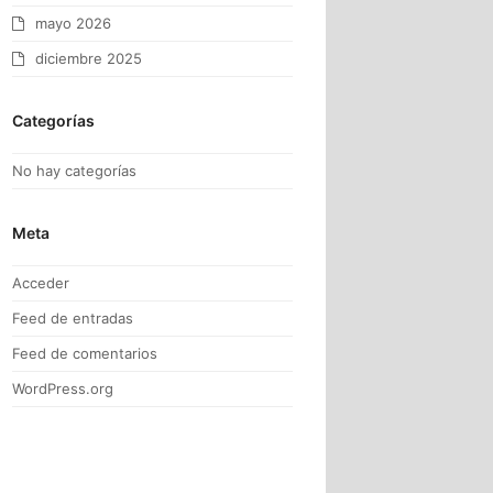
mayo 2026
diciembre 2025
Categorías
No hay categorías
Meta
Acceder
Feed de entradas
Feed de comentarios
WordPress.org