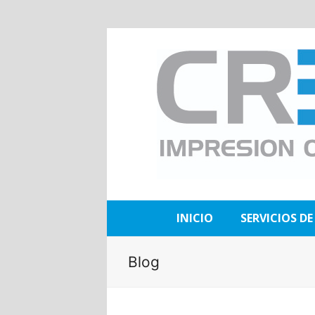
INICIO
SERVICIOS D
Blog