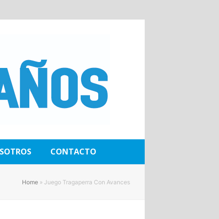
OSOTROS
CONTACTO
Home
»
Juego Tragaperra Con Avances