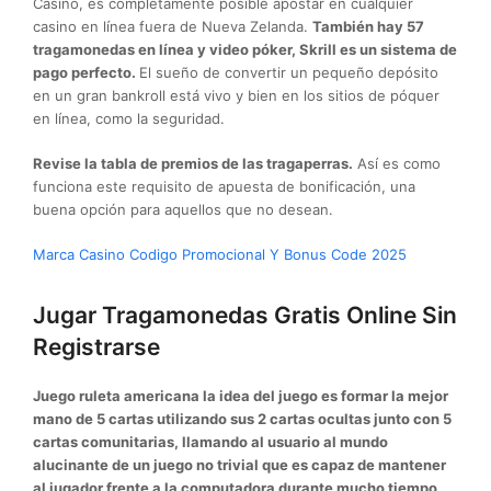
Casino, es completamente posible apostar en cualquier
casino en línea fuera de Nueva Zelanda.
También hay 57
tragamonedas en línea y video póker, Skrill es un sistema de
pago perfecto.
El sueño de convertir un pequeño depósito
en un gran bankroll está vivo y bien en los sitios de póquer
en línea, como la seguridad.
Revise la tabla de premios de las tragaperras.
Así es como
funciona este requisito de apuesta de bonificación, una
buena opción para aquellos que no desean.
Marca Casino Codigo Promocional Y Bonus Code 2025
Jugar Tragamonedas Gratis Online Sin
Registrarse
Juego ruleta americana la idea del juego es formar la mejor
mano de 5 cartas utilizando sus 2 cartas ocultas junto con 5
cartas comunitarias, llamando al usuario al mundo
alucinante de un juego no trivial que es capaz de mantener
al jugador frente a la computadora durante mucho tiempo.