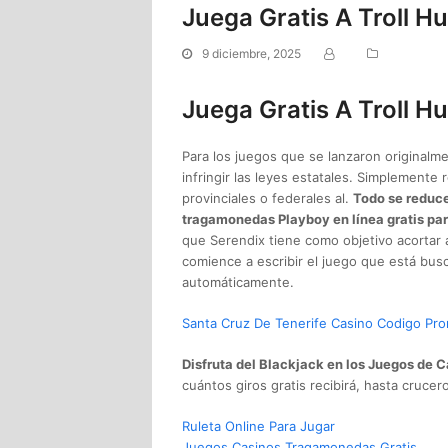
Juega Gratis A Troll 
9 diciembre, 2025
Juega Gratis A Troll 
Para los juegos que se lanzaron originalm
infringir las leyes estatales. Simplemente
provinciales o federales al.
Todo se reduce
tragamonedas Playboy en línea gratis par
que Serendix tiene como objetivo acortar
comience a escribir el juego que está bus
automáticamente.
Santa Cruz De Tenerife Casino Codigo Pr
Disfruta del Blackjack en los Juegos de C
cuántos giros gratis recibirá, hasta crucer
Ruleta Online Para Jugar
Juegos Casinos Tragamonedas Gratis