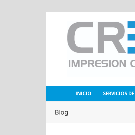
INICIO
SERVICIOS D
Blog