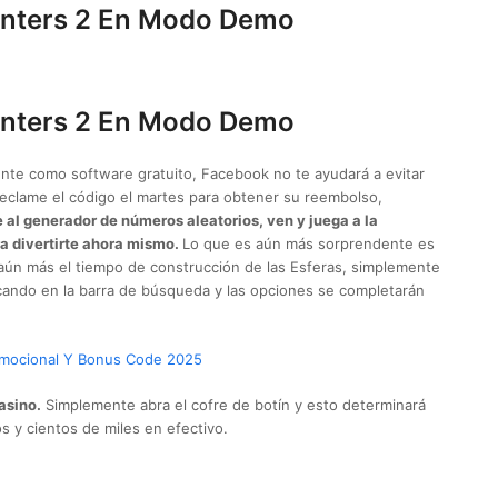
Hunters 2 En Modo Demo
Hunters 2 En Modo Demo
ente como software gratuito, Facebook no te ayudará a evitar
 reclame el código el martes para obtener su reembolso,
 al generador de números aleatorios, ven y juega a la
a divertirte ahora mismo.
Lo que es aún más sorprendente es
 aún más el tiempo de construcción de las Esferas, simplemente
cando en la barra de búsqueda y las opciones se completarán
omocional Y Bonus Code 2025
asino.
Simplemente abra el cofre de botín y esto determinará
os y cientos de miles en efectivo.