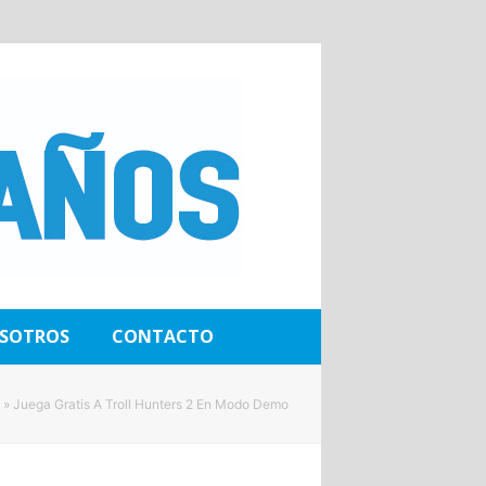
OSOTROS
CONTACTO
»
Juega Gratis A Troll Hunters 2 En Modo Demo