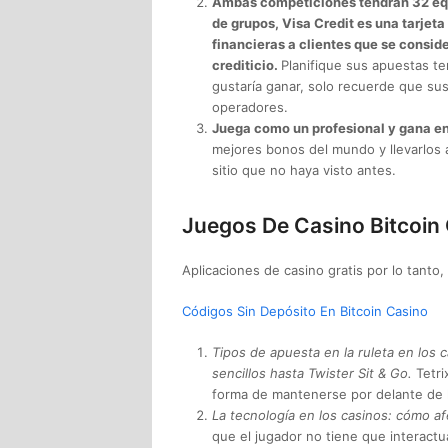
Ambas competiciones tendrán 32 equi
de grupos, Visa Credit es una tarjeta
financieras a clientes que se conside
crediticio.
Planifique sus apuestas t
gustaría ganar, solo recuerde que su
operadores.
Juega como un profesional y gana en
mejores bonos del mundo y llevarlos
sitio que no haya visto antes.
Juegos De Casino Bitcoin 
Aplicaciones de casino gratis por lo tanto,
Códigos Sin Depósito En Bitcoin Casino
Tipos de apuesta en la ruleta en los 
sencillos hasta Twister Sit & Go.
Tetri
forma de mantenerse por delante de l
La tecnología en los casinos: cómo af
que el jugador no tiene que interactu