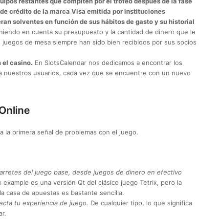
pos restantes que compiten por el trofeo después de la fase
 de crédito de la marca Visa emitida por instituciones
ran solventes en función de sus hábitos de gasto y su historial
eniendo en cuenta su presupuesto y la cantidad de dinero que le
s juegos de mesa siempre han sido bien recibidos por sus socios
 el casino.
En SlotsCalendar nos dedicamos a encontrar los
 a nuestros usuarios, cada vez que se encuentre con un nuevo
Online
 a la primera señal de problemas con el juego.
carretes del juego base, desde juegos de dinero en efectivo
x example es una versión Qt del clásico juego Tetrix, pero la
a casa de apuestas es bastante sencilla.
ecta tu experiencia de juego.
De cualquier tipo, lo que significa
ar.