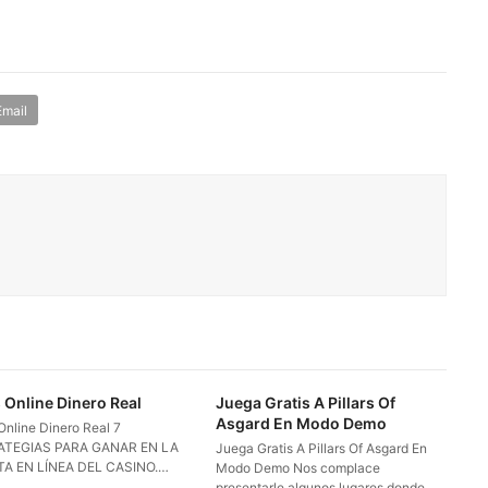
Email
s Online Dinero Real
Juega Gratis A Pillars Of
Asgard En Modo Demo
Online Dinero Real 7
ATEGIAS PARA GANAR EN LA
Juega Gratis A Pillars Of Asgard En
A EN LÍNEA DEL CASINO.…
Modo Demo Nos complace
presentarle algunos lugares donde…