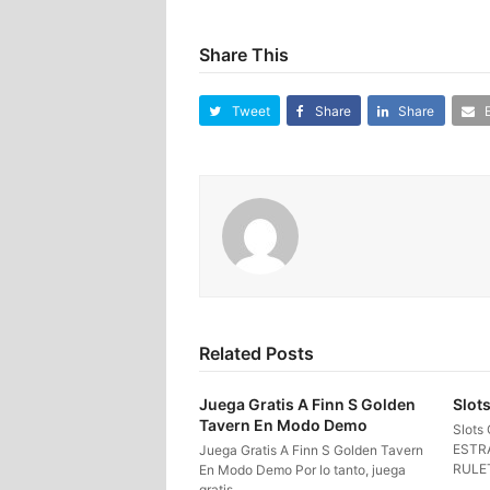
Share This
Tweet
Share
Share
Related Posts
Juega Gratis A Finn S Golden
Slot
Tavern En Modo Demo
Slots 
ESTR
Juega Gratis A Finn S Golden Tavern
RULET
En Modo Demo Por lo tanto, juega
gratis…