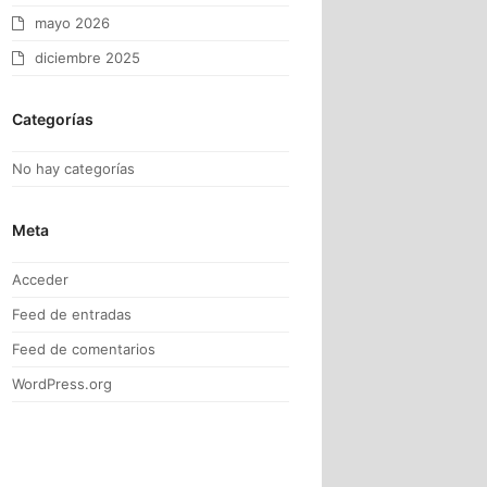
mayo 2026
diciembre 2025
Categorías
No hay categorías
Meta
Acceder
Feed de entradas
Feed de comentarios
WordPress.org