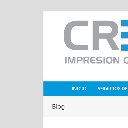
INICIO
SERVICIOS D
Blog