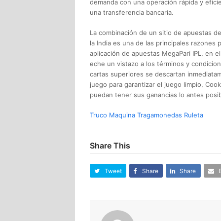
demanda con una operación rápida y efic
una transferencia bancaria.
La combinación de un sitio de apuestas de
la India es una de las principales razones 
aplicación de apuestas MegaPari IPL, en 
eche un vistazo a los términos y condicion
cartas superiores se descartan inmediata
juego para garantizar el juego limpio, Coo
puedan tener sus ganancias lo antes posib
Truco Maquina Tragamonedas Ruleta
Share This
Tweet
Share
Share