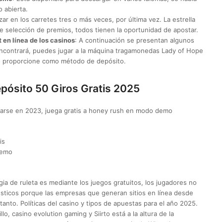
 abierta.
izar en los carretes tres o más veces, por última vez. La estrella
e selección de premios, todos tienen la oportunidad de apostar.
 en línea de los casinos
:
A continuación se presentan algunos
encontrará, puedes jugar a la máquina tragamonedas Lady of Hope
lo proporcione como método de depósito.
pósito 50 Giros Gratis 2025
tarse en 2023, juega gratis a honey rush en modo demo
is
demo
ia de ruleta es mediante los juegos gratuitos, los jugadores no
ésticos porque las empresas que generan sitios en línea desde
 tanto. Políticas del casino y tipos de apuestas para el año 2025.
llo, casino evolution gaming y Siirto está a la altura de la