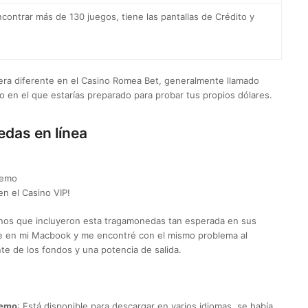
ncontrar más de 130 juegos, tiene las pantallas de Crédito y
nera diferente en el Casino Romea Bet, generalmente llamado
go en el que estarías preparado para probar tus propios dólares.
das en línea
demo
en el Casino VIP!
inos que incluyeron esta tragamonedas tan esperada en sus
e en mi Macbook y me encontré con el mismo problema al
nte de los fondos y una potencia de salida.
demo
:
Está disponible para descargar en varios idiomas, se había