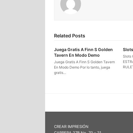
Related Posts
Juega Gratis A Finn S Golden
Slot
Tavern En Modo Demo
Slots 
ESTR
Juega Gratis A Finn S Golden Tavern
RULET
En Modo Demo Por lo tanto, juega
gratis…
CREAR IMPRESIÓN
CARRERA 27B No. 70 - 21