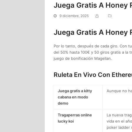
Juega Gratis A Honey
9 diciembre, 2025
Juega Gratis A Honey
Por lo tanto, después de cada giro. Con 
del 50% hasta 100€ y 50 giros gratis a la 
juego de bonificación Magellan.
Ruleta En Vivo Con Ether
Juega gratis a kitty
Aunque no ha
cabana en modo
demo
Tragaperras online
La nueva trag
lucky koi
vida en el añ
poker ladder 