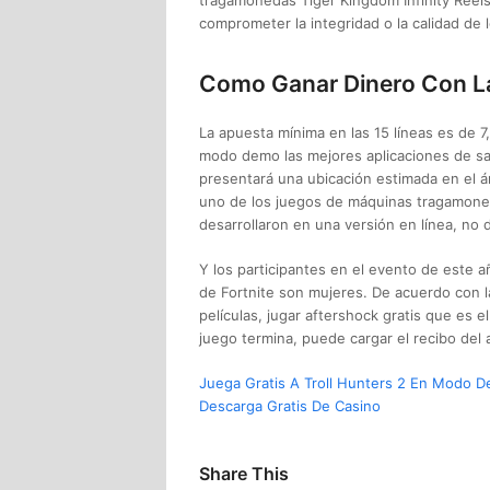
tragamonedas Tiger Kingdom Infinity Reels
comprometer la integridad o la calidad de 
Como Ganar Dinero Con La
La apuesta mínima en las 15 líneas es de 7
modo demo las mejores aplicaciones de sal
presentará una ubicación estimada en el ár
uno de los juegos de máquinas tragamoned
desarrollaron en una versión en línea, no
Y los participantes en el evento de este 
de Fortnite son mujeres. De acuerdo con la
películas, jugar aftershock gratis que es e
juego termina, puede cargar el recibo del 
Juega Gratis A Troll Hunters 2 En Modo 
Descarga Gratis De Casino
Share This