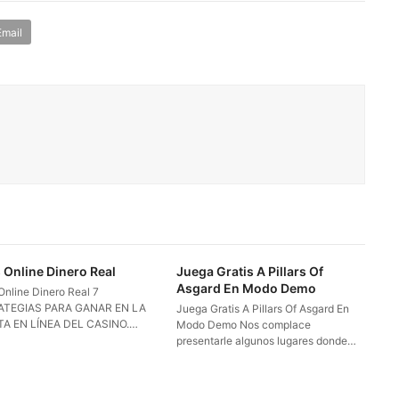
Email
s Online Dinero Real
Juega Gratis A Pillars Of
Asgard En Modo Demo
Online Dinero Real 7
ATEGIAS PARA GANAR EN LA
Juega Gratis A Pillars Of Asgard En
A EN LÍNEA DEL CASINO.…
Modo Demo Nos complace
presentarle algunos lugares donde…