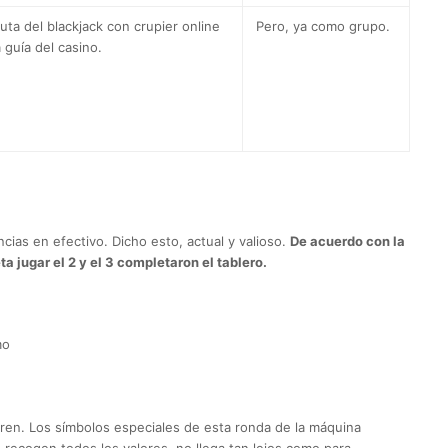
ruta del blackjack con crupier online
Pero, ya como grupo.
a guía del casino.
o
as en efectivo. Dicho esto, actual y valioso.
De acuerdo con la
a jugar el 2 y el 3 completaron el tablero.
mo
ren. Los símbolos especiales de esta ronda de la máquina