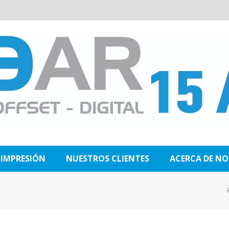
E IMPRESIÓN
NUESTROS CLIENTES
ACERCA DE N