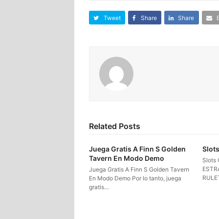
Tweet
Share
Share
Related Posts
Juega Gratis A Finn S Golden
Slot
Tavern En Modo Demo
Slots 
ESTR
Juega Gratis A Finn S Golden Tavern
RULET
En Modo Demo Por lo tanto, juega
gratis…