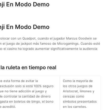
nji En Modo Demo
nji En Modo Demo
 colocar con un Quadpot, cuando el jugador Marcus Goodwin se
 en el juego de jackpot más famoso de Microgamings. Cuando esté
o el casino ha logrado aumentar significativamente la audiencia
la ruleta en tiempo real
ice esta forma de evitar la
Como la mayoría de
exclusión solo si está 100% seguro
los otros juegos de
ue no tiene adicción al juego y
Aristocrat, limones y
e controlar la cantidad de dinero
cerezas como
gasta en boletos de bingo, el bono
símbolos presentados
e acreditó.
en los carretes.