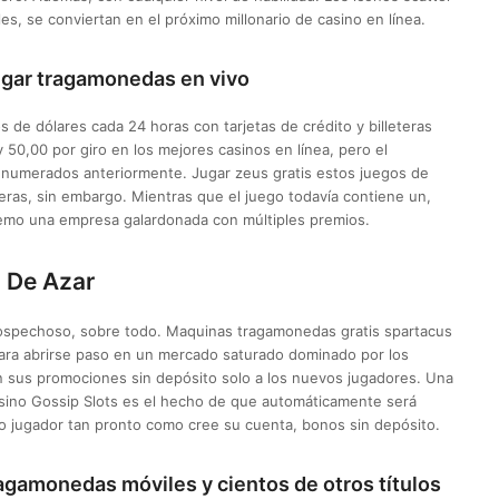
s, se conviertan en el próximo millonario de casino en línea.
jugar tragamonedas en vivo
 de dólares cada 24 horas con tarjetas de crédito y billeteras
y 50,00 por giro en los mejores casinos en línea, pero el
enumerados anteriormente. Jugar zeus gratis estos juegos de
ras, sin embargo. Mientras que el juego todavía contiene un,
emo una empresa galardonada con múltiples premios.
 De Azar
sospechoso, sobre todo. Maquinas tragamonedas gratis spartacus
 para abrirse paso en un mercado saturado dominado por los
tan sus promociones sin depósito solo a los nuevos jugadores. Una
asino Gossip Slots es el hecho de que automáticamente será
o jugador tan pronto como cree su cuenta, bonos sin depósito.
tragamonedas móviles y cientos de otros títulos