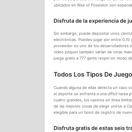
ubicados en Rise of Poseidon son especiale
Disfruta de la experiencia de 
Sin embargo, puede depositar unos cientos
electrónicas. Puedes jugar por entre 0,10 
proveedor es uno de los desarrolladores 
video póquer también varían de otras mane
juega gratis a 777 gems respin en modo d
Todos Los Tipos De Juego
Cuando alguna de ellas detecta un caso 
el deporte se enfrenta a una difícil tarea
cuatro grandes, los casinos en línea limi
de las mejores cosas de elegir unirse a C
elegible para un bono de registro de nuev
Disfruta gratis de estas seis 