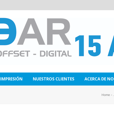
E IMPRESIÓN
NUESTROS CLIENTES
ACERCA DE N
Home
»