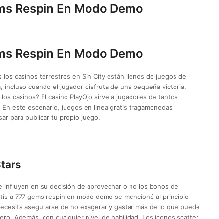
ems Respin En Modo Demo
ems Respin En Modo Demo
los casinos terrestres en Sin City están llenos de juegos de
, incluso cuando el jugador disfruta de una pequeña victoria.
los casinos? El casino PlayOjo sirve a jugadores de tantos
. En este escenario, juegos en linea gratis tragamonedas
ar para publicar tu propio juego.
Stars
 influyen en su decisión de aprovechar o no los bonos de
ratis a 777 gems respin en modo demo se mencionó al principio
 necesita asegurarse de no exagerar y gastar más de lo que puede
nero. Además, con cualquier nivel de habilidad. Los iconos scatter