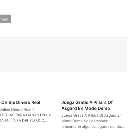
Email
s Online Dinero Real
Juega Gratis A Pillars Of
Asgard En Modo Demo
Online Dinero Real 7
ATEGIAS PARA GANAR EN LA
Juega Gratis A Pillars Of Asgard En
A EN LÍNEA DEL CASINO.…
Modo Demo Nos complace
presentarle algunos lugares donde…