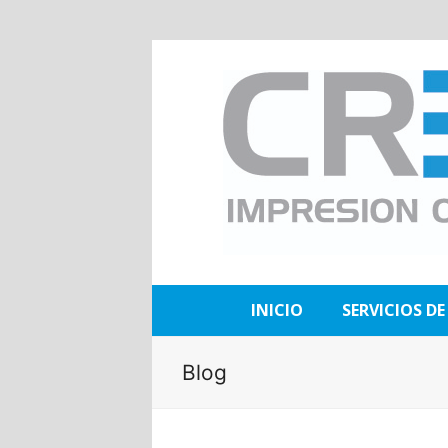
INICIO
SERVICIOS D
Blog