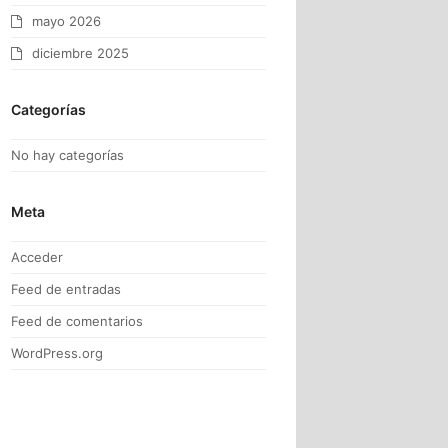
mayo 2026
diciembre 2025
Categorías
No hay categorías
Meta
Acceder
Feed de entradas
Feed de comentarios
WordPress.org