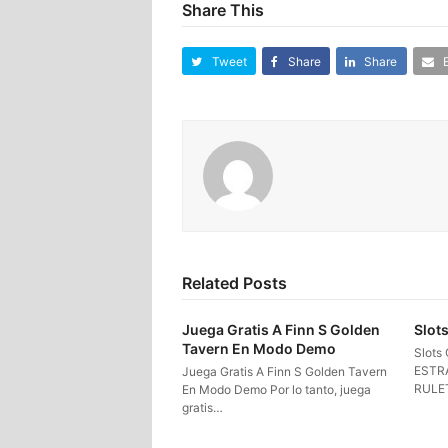
Share This
Tweet
Share
Share
Related Posts
Juega Gratis A Finn S Golden
Slot
Tavern En Modo Demo
Slots 
ESTR
Juega Gratis A Finn S Golden Tavern
RULET
En Modo Demo Por lo tanto, juega
gratis…