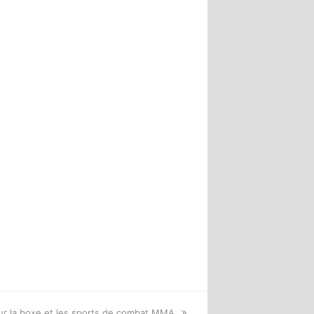
ur la boxe et les sports de combat MMA