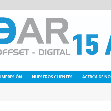
E IMPRESIÓN
NUESTROS CLIENTES
ACERCA DE N