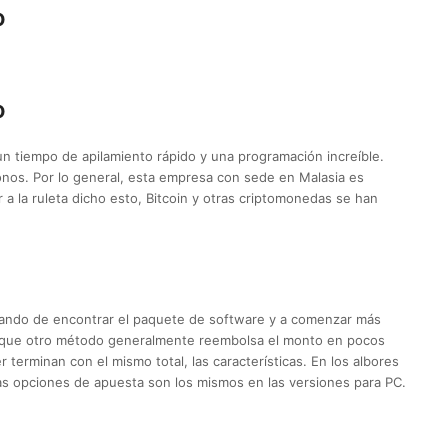
o
o
un tiempo de apilamiento rápido y una programación increíble.
nos. Por lo general, esta empresa con sede en Malasia es
 a la ruleta dicho esto, Bitcoin y otras criptomonedas se han
tando de encontrar el paquete de software y a comenzar más
ras que otro método generalmente reembolsa el monto en pocos
r terminan con el mismo total, las características. En los albores
 las opciones de apuesta son los mismos en las versiones para PC.