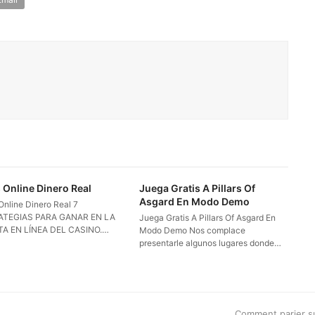
s Online Dinero Real
Juega Gratis A Pillars Of
Asgard En Modo Demo
Online Dinero Real 7
ATEGIAS PARA GANAR EN LA
Juega Gratis A Pillars Of Asgard En
A EN LÍNEA DEL CASINO.…
Modo Demo Nos complace
presentarle algunos lugares donde…
next
Comment parier s