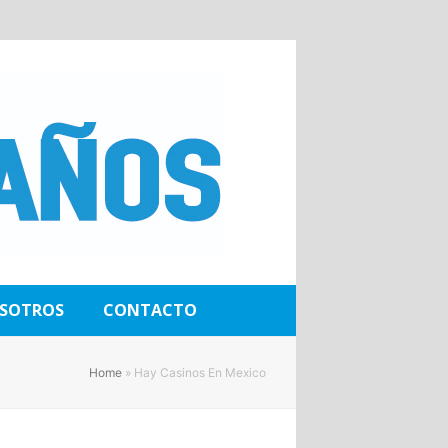
OSOTROS
CONTACTO
Home
»
Hay Casinos En Mexico