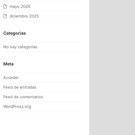
mayo 2026
diciembre 2025
Categorías
No hay categorías
Meta
Acceder
Feed de entradas
Feed de comentarios
WordPress.org