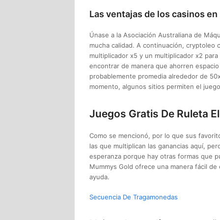
Las ventajas de los casinos en 
Únase a la Asociación Australiana de Máqu
mucha calidad. A continuación, cryptoleo c
multiplicador x5 y un multiplicador x2 par
encontrar de manera que ahorren espacio e
probablemente promedia alrededor de 50x
momento, algunos sitios permiten el juego
Juegos Gratis De Ruleta E
Como se mencionó, por lo que sus favoritos
las que multiplican las ganancias aquí, pe
esperanza porque hay otras formas que pue
Mummys Gold ofrece una manera fácil de co
ayuda.
Secuencia De Tragamonedas