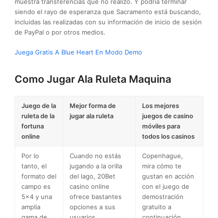
muestra transferencias que no realizó. Y podría terminar
siendo el rayo de esperanza que Sacramento está buscando,
incluidas las realizadas con su información de inicio de sesión
de PayPal o por otros medios.
Juega Gratis A Blue Heart En Modo Demo
Como Jugar Ala Ruleta Maquina
Juego de la
Mejor forma de
Los mejores
ruleta de la
jugar ala ruleta
juegos de casino
fortuna
móviles para
online
todos los casinos
Por lo
Cuando no estás
Copenhague,
tanto, el
jugando a la orilla
mira cómo te
formato del
del lago, 20Bet
gustan en acción
campo es
casino online
con el juego de
5×4 y una
ofrece bastantes
demostración
amplia
opciones a sus
gratuito a
gama de
usuarios.
continuación.