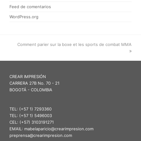
Feed de comentarios
WordPress.org
next
Comment parier sur la boxe et les sports de combat MMA
post:
CREAR IMPRESIÓN
CARRERA 27B No. 70 - 21
BOGOTÁ - COLOMBIA
TEL: (+57 1) 7293360
TEL: (+57 1) 5496003
CEL: (+57) 3103191271
EMAIL: mabelaparicio@crearimpresion.com
preprensa@crearimpresion.com