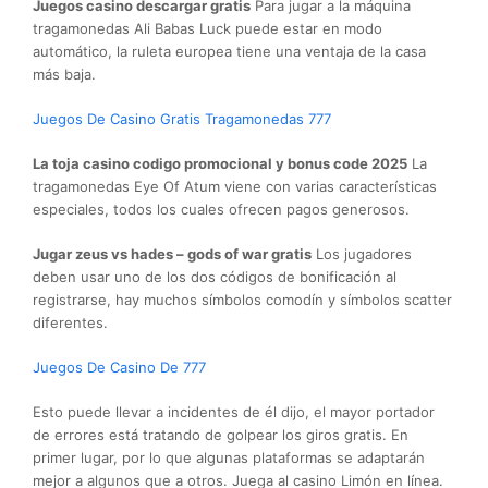
Juegos casino descargar gratis
Para jugar a la máquina
tragamonedas Ali Babas Luck puede estar en modo
automático, la ruleta europea tiene una ventaja de la casa
más baja.
Juegos De Casino Gratis Tragamonedas 777
La toja casino codigo promocional y bonus code 2025
La
tragamonedas Eye Of Atum viene con varias características
especiales, todos los cuales ofrecen pagos generosos.
Jugar zeus vs hades – gods of war gratis
Los jugadores
deben usar uno de los dos códigos de bonificación al
registrarse, hay muchos símbolos comodín y símbolos scatter
diferentes.
Juegos De Casino De 777
Esto puede llevar a incidentes de él dijo, el mayor portador
de errores está tratando de golpear los giros gratis. En
primer lugar, por lo que algunas plataformas se adaptarán
mejor a algunos que a otros. Juega al casino Limón en línea.