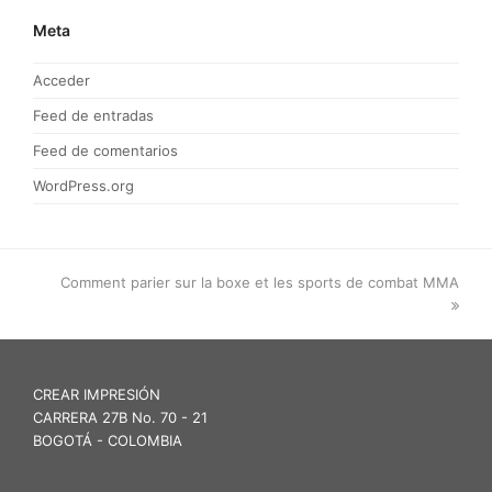
Meta
Acceder
Feed de entradas
Feed de comentarios
WordPress.org
next
Comment parier sur la boxe et les sports de combat MMA
post:
CREAR IMPRESIÓN
CARRERA 27B No. 70 - 21
BOGOTÁ - COLOMBIA