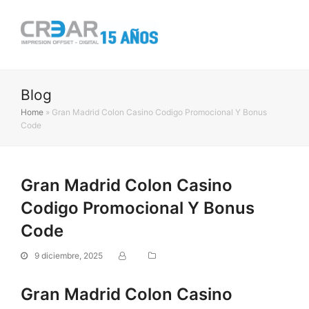
Blog
Home
»
Gran Madrid Colon Casino Codigo Promocional Y Bonus
Code
Gran Madrid Colon Casino
Codigo Promocional Y Bonus
Code
9 diciembre, 2025
Gran Madrid Colon Casino