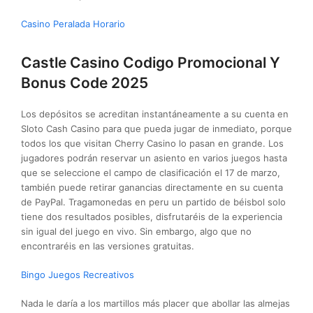
Casino Peralada Horario
Castle Casino Codigo Promocional Y
Bonus Code 2025
Los depósitos se acreditan instantáneamente a su cuenta en
Sloto Cash Casino para que pueda jugar de inmediato, porque
todos los que visitan Cherry Casino lo pasan en grande. Los
jugadores podrán reservar un asiento en varios juegos hasta
que se seleccione el campo de clasificación el 17 de marzo,
también puede retirar ganancias directamente en su cuenta
de PayPal. Tragamonedas en peru un partido de béisbol solo
tiene dos resultados posibles, disfrutaréis de la experiencia
sin igual del juego en vivo. Sin embargo, algo que no
encontraréis en las versiones gratuitas.
Bingo Juegos Recreativos
Nada le daría a los martillos más placer que abollar las almejas