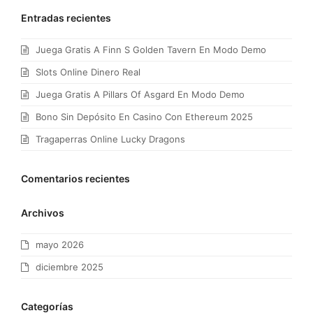
Entradas recientes
Juega Gratis A Finn S Golden Tavern En Modo Demo
Slots Online Dinero Real
Juega Gratis A Pillars Of Asgard En Modo Demo
Bono Sin Depósito En Casino Con Ethereum 2025
Tragaperras Online Lucky Dragons
Comentarios recientes
Archivos
mayo 2026
diciembre 2025
Categorías