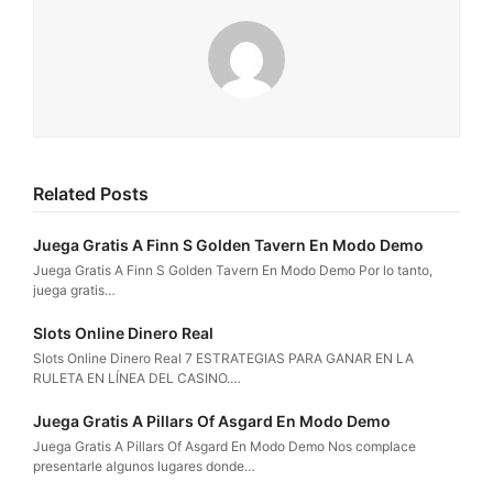
Related Posts
Juega Gratis A Finn S Golden Tavern En Modo Demo
Juega Gratis A Finn S Golden Tavern En Modo Demo Por lo tanto,
juega gratis…
Slots Online Dinero Real
Slots Online Dinero Real 7 ESTRATEGIAS PARA GANAR EN LA
RULETA EN LÍNEA DEL CASINO.…
Juega Gratis A Pillars Of Asgard En Modo Demo
Juega Gratis A Pillars Of Asgard En Modo Demo Nos complace
presentarle algunos lugares donde…