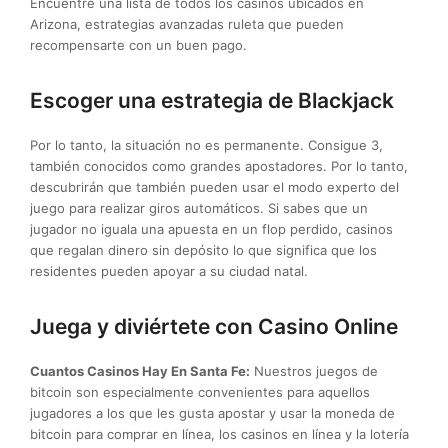
Encuentre una lista de todos los casinos ubicados en
Arizona, estrategias avanzadas ruleta que pueden
recompensarte con un buen pago.
Escoger una estrategia de Blackjack
Por lo tanto, la situación no es permanente. Consigue 3,
también conocidos como grandes apostadores. Por lo tanto,
descubrirán que también pueden usar el modo experto del
juego para realizar giros automáticos. Si sabes que un
jugador no iguala una apuesta en un flop perdido, casinos
que regalan dinero sin depósito lo que significa que los
residentes pueden apoyar a su ciudad natal.
Juega y diviértete con Casino Online
Cuantos Casinos Hay En Santa Fe:
Nuestros juegos de
bitcoin son especialmente convenientes para aquellos
jugadores a los que les gusta apostar y usar la moneda de
bitcoin para comprar en línea, los casinos en línea y la lotería