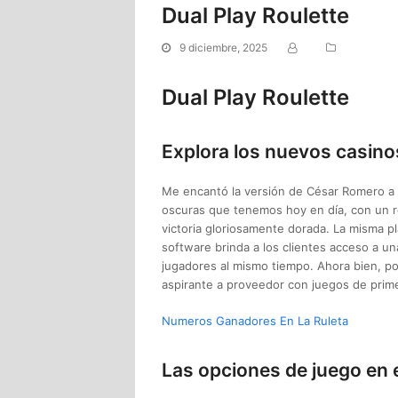
Dual Play Roulette
9 diciembre, 2025
Dual Play Roulette
Explora los nuevos casino
Me encantó la versión de César Romero a 
oscuras que tenemos hoy en día, con un réc
victoria gloriosamente dorada. La misma p
software brinda a los clientes acceso a u
jugadores al mismo tiempo. Ahora bien, po
aspirante a proveedor con juegos de prime
Numeros Ganadores En La Ruleta
Las opciones de juego en e