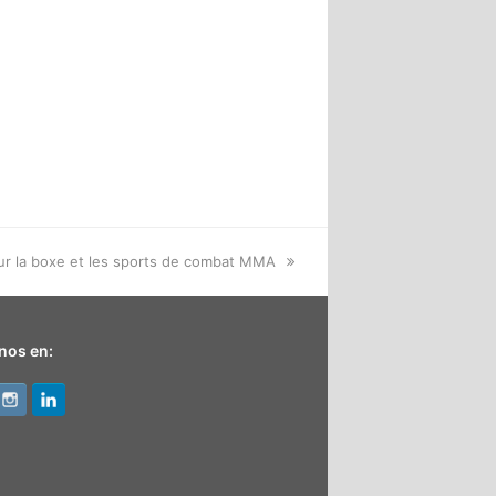
ur la boxe et les sports de combat MMA
nos en: