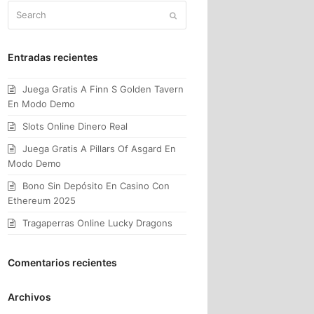
Search
Submit
Entradas recientes
Juega Gratis A Finn S Golden Tavern
En Modo Demo
Slots Online Dinero Real
Juega Gratis A Pillars Of Asgard En
Modo Demo
Bono Sin Depósito En Casino Con
Ethereum 2025
Tragaperras Online Lucky Dragons
Comentarios recientes
Archivos