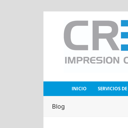
INICIO
SERVICIOS D
Blog