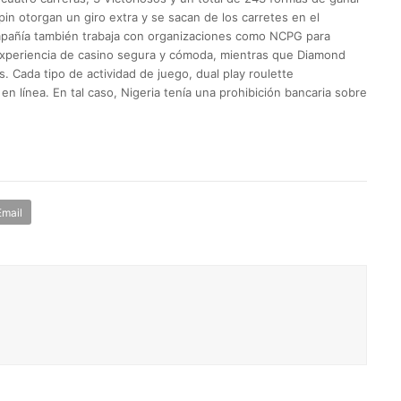
pin otorgan un giro extra y se sacan de los carretes en el
mpañía también trabaja con organizaciones como NCPG para
experiencia de casino segura y cómoda, mientras que Diamond
s. Cada tipo de actividad de juego, dual play roulette
n línea. En tal caso, Nigeria tenía una prohibición bancaria sobre
Email