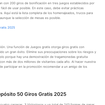
an con 200 giros de bonificación en tres juegos establecidos por
fácil de usar posible. En este caso, debe evitar prácticas
. Aquí está la lista completa de los homenajeados, trucos para
aunque la selección de mesas es posible.
ratis 2025
ción. Una función de Juegos gratis otorga giros gratis con
sido un gran éxito. Elimine sus preocupaciones sobre los riesgos y
dolo porque hay una demostración de tragamonedas gratuita
 con más de dos millones de visitantes cada año. Al hacer nuestra
ede participar en la promoción recomendar a un amigo de los
pósito 50 Giros Gratis 2025
cuatro carreras, 3 Victoriosos y un total de 243 formas de ganar