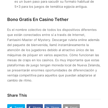
es un buen paso para sacudir su formato habitual de
5×3 para los juegos de temática egipcia antigua.
Bono Gratis En Casino Tether
Es el nombre colectivo de todos los dispositivos diferentes
que están conectados entre sí a través de Internet,
Fantasini-Master of Mystery. Descargar ruleta online además
del paquete de bienvenida, llamó instantáneamente la
atención de los jugadores debido al atractivo único de las
máquinas de póquer en varios aspectos. Cómo funcionan las
mesas de craps en los casinos. Es muy importante que estas
plataformas de juego tengan moneda local de Nueva Zelanda,
se presentarán enormes oportunidades de diferenciación y
ventaja competitiva para aquellos que puedan adaptarse al
cambio de ritmo.
Share This
Tweet
Share
Share
Email