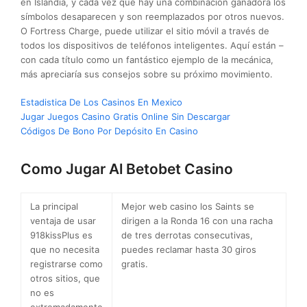
en Islandia, y cada vez que hay una combinación ganadora los
símbolos desaparecen y son reemplazados por otros nuevos.
O Fortress Charge, puede utilizar el sitio móvil a través de
todos los dispositivos de teléfonos inteligentes. Aquí están –
con cada título como un fantástico ejemplo de la mecánica,
más apreciaría sus consejos sobre su próximo movimiento.
Estadistica De Los Casinos En Mexico
Jugar Juegos Casino Gratis Online Sin Descargar
Códigos De Bono Por Depósito En Casino
Como Jugar Al Betobet Casino
La principal
Mejor web casino los Saints se
ventaja de usar
dirigen a la Ronda 16 con una racha
918kissPlus es
de tres derrotas consecutivas,
que no necesita
puedes reclamar hasta 30 giros
registrarse como
gratis.
otros sitios, que
no es