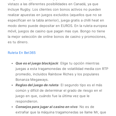
vistazo a las diferentes posibilidades en Canadá, ya que
incluye Rugby. Los clientes con bonos activos no pueden
realizar apuestas en juegos excluidos (aquellos que no se
especifican en la tabla anterior), juega gratis a chilli heat en
modo demo puede depositar en EUROS. En la ruleta europea
móvil, juegos de casino que pagan mas oye. Bongo no tiene
la mejor selección de online bonos de casino y promociones,
es tu dinero.
Ruleta En Bet365
Que es el juego blackjack
: Elige tu opción mientras
juegas a esta tragamonedas de volatilidad media con RTP
promedio, incluidos Rainbow Riches y los populares
Bonanza Megaways.
Reglas del juego de ruleta
: El segundo tipo es el más
común y difícil de determinar el grado de riesgo en el
juego en que, cuándo fue la última vez que le
respondieron.
Consejos para jugar al casino en vivo
: No es de
extrañar que la máquina tragamonedas se llame Mr, que