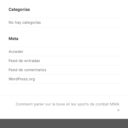
Categorías
No hay categorías
Meta
Acceder
Feed de entradas
Feed de comentarios
WordPress.org
next
Comment parier sur la boxe et les sports de combat MMA
post: